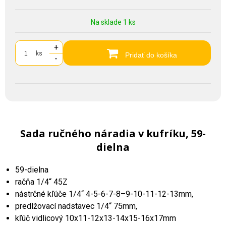
Na sklade 1 ks
+
ks
Pridať do košíka
-
Sada ručného náradia v kufríku, 59-
dielna
59-dielna
račňa 1/4“ 45Z
nástrčné kľúče 1/4“ 4-5-6-7-8–9-10-11-12-13mm,
predlžovací nadstavec 1/4“ 75mm,
kľúč vidlicový 10x11-12x13-14x15-16x17mm