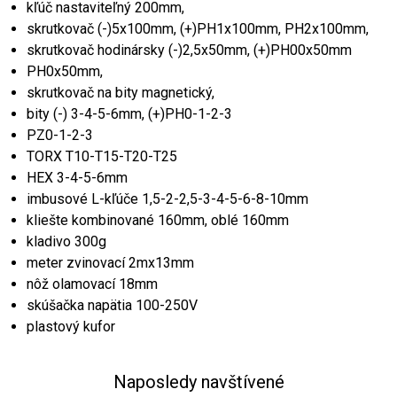
kľúč nastaviteľný 200mm,
skrutkovač (-)5x100mm, (+)PH1x100mm, PH2x100mm,
skrutkovač hodinársky (-)2,5x50mm, (+)PH00x50mm
PH0x50mm,
skrutkovač na bity magnetický,
bity (-) 3-4-5-6mm, (+)PH0-1-2-3
PZ0-1-2-3
TORX T10-T15-T20-T25
HEX 3-4-5-6mm
imbusové L-kľúče 1,5-2-2,5-3-4-5-6-8-10mm
kliešte kombinované 160mm, oblé 160mm
kladivo 300g
meter zvinovací 2mx13mm
nôž olamovací 18mm
skúšačka napätia 100-250V
plastový kufor
Naposledy navštívené