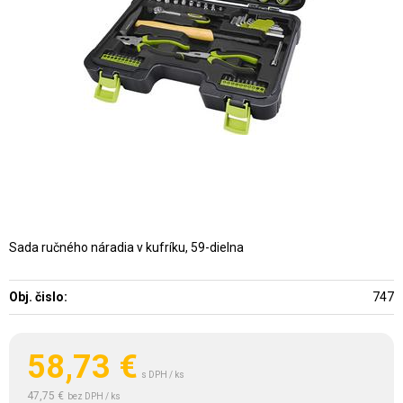
Sada ručného náradia v kufríku, 59-dielna
Obj. čislo:
747
58,73
€
s DPH / ks
47,75 €
bez DPH / ks