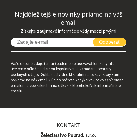
Najdôležitejšie novinky priamo na váš
email
Získajte zaujímavé informácie vždy medzi prvými
Odoberať
Vaše osobné údaje (email) budeme spracovávať len za týmto
účelom v súlade s platnou legislatívou a zásadami ochrany
osobných údajov. Súhlas potvrdíte kliknutím na odkaz, ktorý vám
pošleme na váš email. Súhlas môžete kedykoľvek odvolať písomne,
emailom alebo kliknutím na odkaz z ktoréhokoľvek informačného
emailu.
KONTAKT
Železiarstvo Poprad, s.r.o.