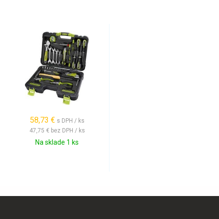
58,73 €
s DPH / ks
47,75 €
bez DPH / ks
Na sklade 1 ks