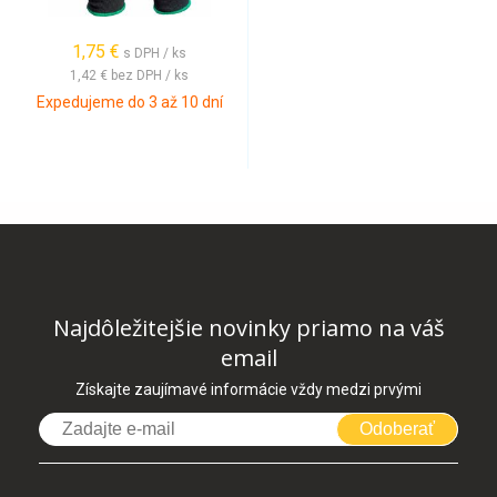
1,75 €
s DPH / ks
1,42 €
bez DPH / ks
Expedujeme do 3 až 10 dní
Najdôležitejšie novinky priamo na váš
email
Získajte zaujímavé informácie vždy medzi prvými
Odoberať