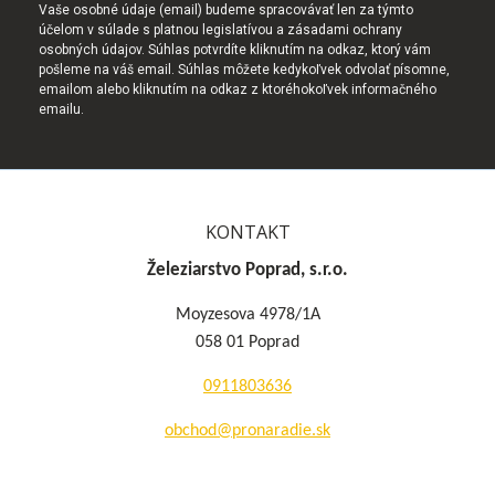
Vaše osobné údaje (email) budeme spracovávať len za týmto
účelom v súlade s platnou legislatívou a zásadami ochrany
osobných údajov. Súhlas potvrdíte kliknutím na odkaz, ktorý vám
pošleme na váš email. Súhlas môžete kedykoľvek odvolať písomne,
emailom alebo kliknutím na odkaz z ktoréhokoľvek informačného
emailu.
KONTAKT
Železiarstvo Poprad, s.r.o.
Moyzesova 4978/1A
058 01 Poprad
0911803636
obchod@pronaradie.sk