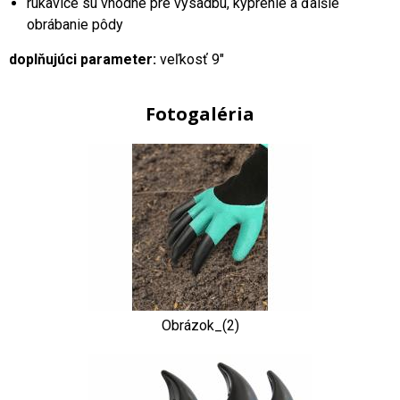
rukavice sú vhodné pre výsadbu, kyprenie a ďalšie
obrábanie pôdy
doplňujúci parameter:
veľkosť 9"
Fotogaléria
Obrázok_(2)