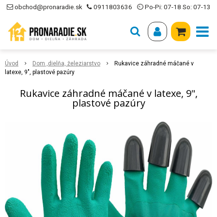
obchod@pronaradie.sk
0911803636
⏲ Po-Pi: 07-18 So: 07-13
Úvod
Dom ,dielňa, železiarstvo
Rukavice záhradné máčané v
latexe, 9", plastové pazúry
Rukavice záhradné máčané v latexe, 9",
plastové pazúry