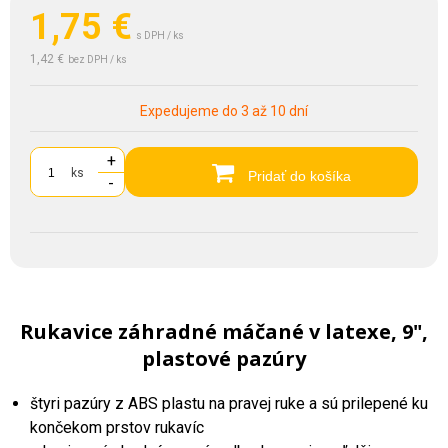
1,75
€
s DPH / ks
1,42 €
bez DPH / ks
Expedujeme do 3 až 10 dní
+
ks
Pridať do košíka
-
Rukavice záhradné máčané v latexe, 9",
plastové pazúry
štyri pazúry z ABS plastu na pravej ruke a sú prilepené ku
končekom prstov rukavíc