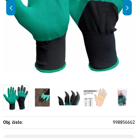
Obj. čislo:
998856662