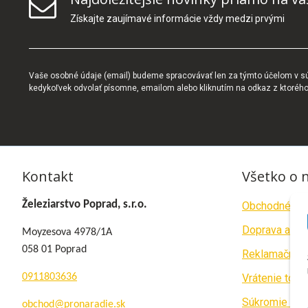
Získajte zaujímavé informácie vždy medzi prvými
Vaše osobné údaje (email) budeme spracovávať len za týmto účelom v súl
kedykoľvek odvolať písomne, emailom alebo kliknutím na odkaz z ktoréh
Kontakt
Všetko o 
Železiarstvo Poprad, s.r.o.
Obchodné po
Doprava a pla
Moyzesova 4978/1A
058 01 Poprad
Reklamačný p
0911803636
Vrátenie tova
Súkromie a c
obchod@pronaradie.sk