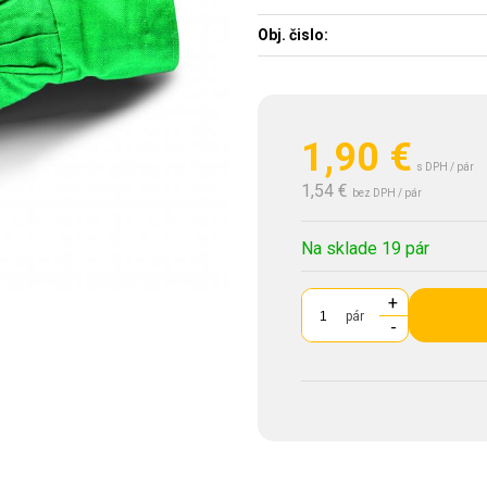
Obj. čislo:
1,90
€
s DPH / pár
1,54 €
bez DPH / pár
Na sklade 19 pár
+
pár
-