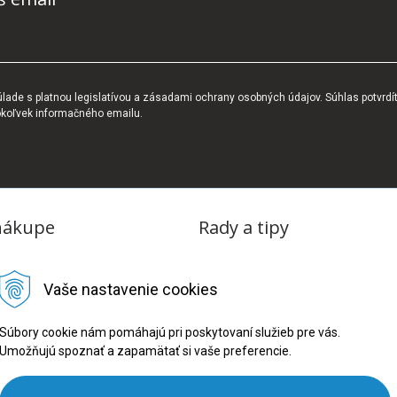
ade s platnou legislatívou a zásadami ochrany osobných údajov. Súhlas potvrdí
okoľvek informačného emailu.
nákupe
Rady a tipy
dmienky
Blog
Vaše nastavenie cookies
tba
oriadok
Súbory cookie nám pomáhajú pri poskytovaní služieb pre vás.
Umožňujú spoznať a zapamätať si vaše preferencie.
ru
ookies