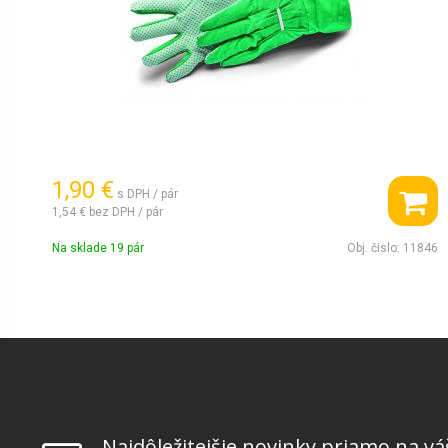
1,90 €
s DPH / pár
1,54 €
bez DPH / pár
Na sklade 19 pár
Obj. čislo:
11846
Najdôležitejšie novinky priamo na vá