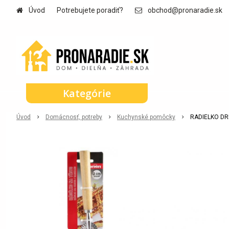
Úvod
Potrebujete poradiť?
obchod@pronaradie.sk
Kategórie
Úvod
Domácnosť, potreby
Kuchynské pomôcky
RADIELKO DR