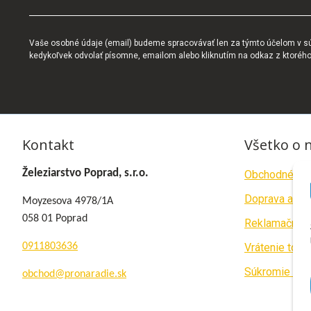
Vaše osobné údaje (email) budeme spracovávať len za týmto účelom v súl
kedykoľvek odvolať písomne, emailom alebo kliknutím na odkaz z ktoréh
Kontakt
Všetko o 
Železiarstvo Poprad, s.r.o.
Obchodné po
Doprava a pla
Moyzesova 4978/1A
058 01 Poprad
Reklamačný p
0911803636
Vrátenie tova
Súkromie a c
obchod@pronaradie.sk