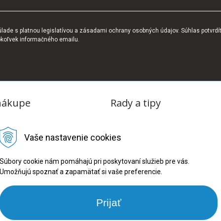
ade s platnou legislatívou a zásadami ochrany osobných údajov. Súhlas potvrdí
okoľvek informačného emailu.
nákupe
Rady a tipy
dmienky
Blog
Vaše nastavenie cookies
tba
oriadok
Súbory cookie nám pomáhajú pri poskytovaní služieb pre vás.
Umožňujú spoznať a zapamätať si vaše preferencie.
ru
ookies
Prijať