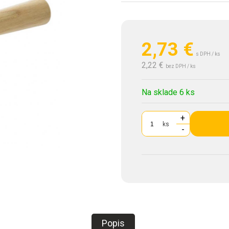
2,73
€
s DPH / ks
2,22 €
bez DPH / ks
Na sklade 6 ks
+
ks
-
Popis