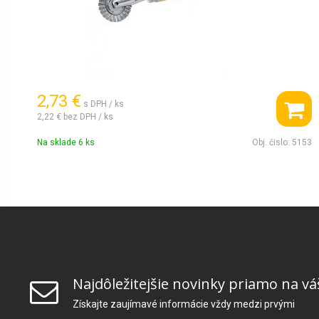
2,73 €
s DPH / ks
2,22 €
bez DPH / ks
Na sklade 6 ks
Obj. čislo:
5153
Najdôležitejšie novinky priamo na vá
Získajte zaujímavé informácie vždy medzi prvými