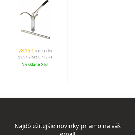
28,96 €
s DPH / ks
23,54 €
bez DPH / ks
Na sklade 2 ks
Najdôležitejšie novinky priamo na váš
email