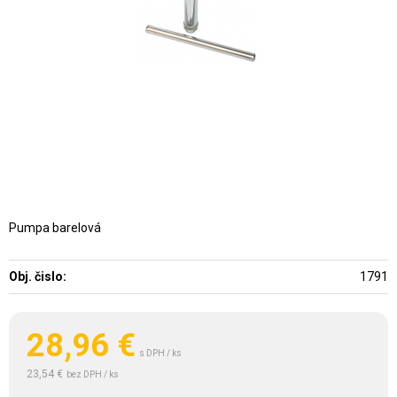
Pumpa barelová
Obj. čislo:
1791
28,96
€
s DPH / ks
23,54 €
bez DPH / ks