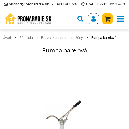
obchod@pronaradie.sk
0911803636
⏲ Po-Pi: 07-18 So: 07-13
Úvod
Záhrada
Barely, kanistre, demižóny
Pumpa barelová
Pumpa barelová