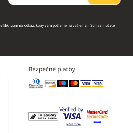
te kliknutím na odkaz, ktorý vám pošleme na váš email. Súhlas môžete
Bezpečné platby