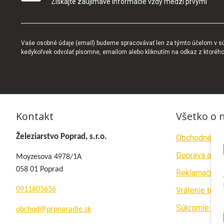
Získajte zaujímavé informácie vždy medzi prvými
Vaše osobné údaje (email) budeme spracovávať len za týmto účelom v súl
kedykoľvek odvolať písomne, emailom alebo kliknutím na odkaz z ktoréh
Kontakt
Všetko o 
Železiarstvo Poprad, s.r.o.
Obchodné po
Doprava a pla
Moyzesova 4978/1A
058 01 Poprad
Reklamačný p
0911803636
Vrátenie tova
Súkromie a c
obchod@pronaradie.sk