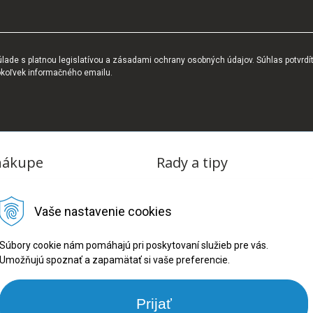
ade s platnou legislatívou a zásadami ochrany osobných údajov. Súhlas potvrdí
okoľvek informačného emailu.
nákupe
Rady a tipy
dmienky
Blog
Vaše nastavenie cookies
tba
oriadok
Súbory cookie nám pomáhajú pri poskytovaní služieb pre vás.
Umožňujú spoznať a zapamätať si vaše preferencie.
ru
ookies
Prijať