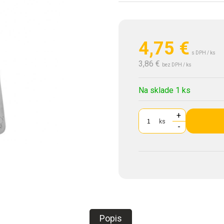
4,75
€
s DPH / ks
3,86 €
bez DPH / ks
Na sklade 1 ks
+
ks
-
Popis