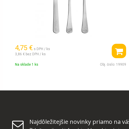
4,75 €
s DPH / ks
3,86 €
bez DPH / ks
Na sklade 1 ks
Obj. čislo:
19909
Najdôležitejšie novinky priamo na vá