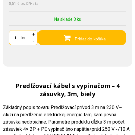
8,51 €
bez DPH / ks
Na sklade 3 ks
+
ks
Pridať do košíka
-
Predlžovací kábel s vypínačom – 4
zásuvky, 3m, biely
Základný popis tovaru Predlžovací prívod 3 m na 230 V~
slúži na predĺženie elektrickej energie tam, kam pevná
zásuvka nedosiahne. Parametre produktu dĺžka 3 m počet
zásuviek 4× 2P + PE vypínač áno napätie/prúd 250 V~/10 A