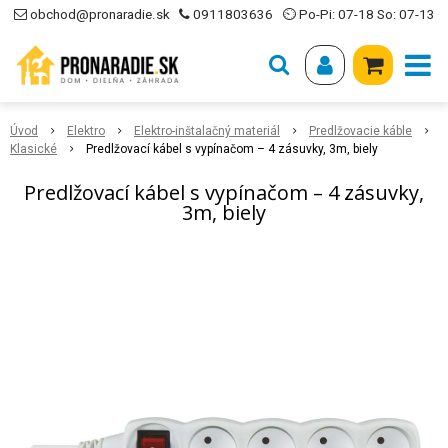
obchod@pronaradie.sk
0911803636
⏲ Po-Pi: 07-18 So: 07-13
Úvod
Elektro
Elektro-inštalačný materiál
Predlžovacie káble
Klasické
Predlžovací kábel s vypínačom – 4 zásuvky, 3m, biely
Predlžovací kábel s vypínačom – 4 zásuvky,
3m, biely