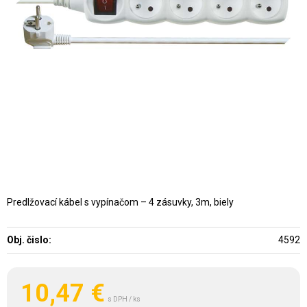
Predlžovací kábel s vypínačom – 4 zásuvky, 3m, biely
Obj. čislo:
4592
10,47
€
s DPH / ks