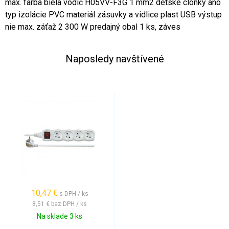
max. farba biela vodič H05VV-F3G 1 mm2 detské clonky áno
typ izolácie PVC materiál zásuvky a vidlice plast USB výstup
nie max. záťaž 2 300 W predajný obal 1 ks, záves
Naposledy navštívené
10,47 €
s DPH / ks
8,51 €
bez DPH / ks
Na sklade 3 ks