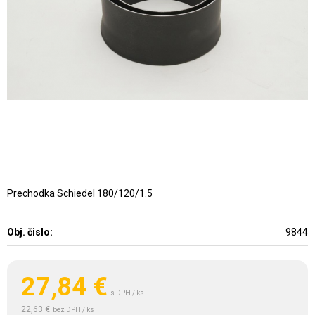
Prechodka Schiedel 180/120/1.5
Obj. čislo:
9844
27,84
€
s DPH / ks
22,63 €
bez DPH / ks