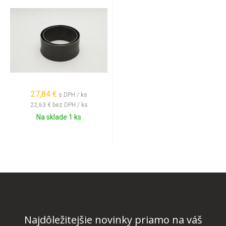
27,84 €
s DPH / ks
22,63 €
bez DPH / ks
Na sklade 1 ks
Najdôležitejšie novinky priamo na váš