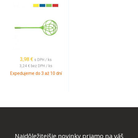
3,98 €
s DPH / ks
3,24 €
bez DPH / ks
Expedujeme do 3 až 10 dní
Najdôležitejšie novinky priamo na váš