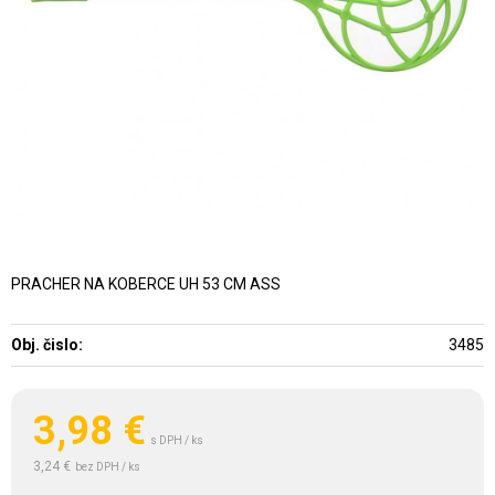
PRACHER NA KOBERCE UH 53 CM ASS
Obj. čislo:
3485
3,98
€
s DPH / ks
3,24 €
bez DPH / ks