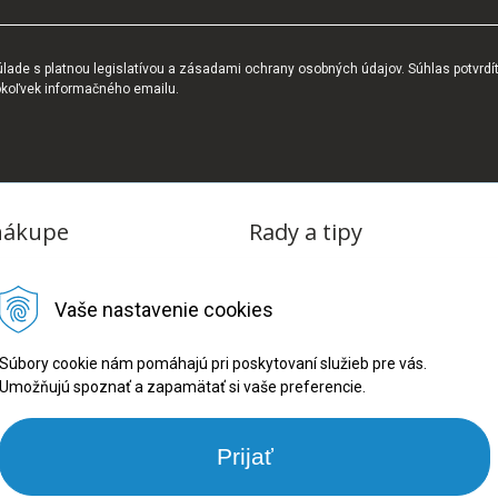
ade s platnou legislatívou a zásadami ochrany osobných údajov. Súhlas potvrdí
okoľvek informačného emailu.
nákupe
Rady a tipy
dmienky
Blog
Vaše nastavenie cookies
tba
oriadok
Súbory cookie nám pomáhajú pri poskytovaní služieb pre vás.
Umožňujú spoznať a zapamätať si vaše preferencie.
ru
ookies
Prijať