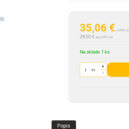
35,06
€
s DPH / k
28,50 €
bez DPH / ks
Na sklade 1 ks
+
ks
-
Popis