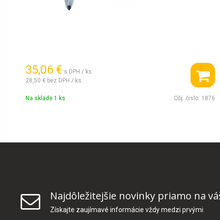
35,06 €
s DPH / ks
28,50 €
bez DPH / ks
Na sklade 1 ks
Obj. čislo:
1876
Najdôležitejšie novinky priamo na vá
Získajte zaujímavé informácie vždy medzi prvými