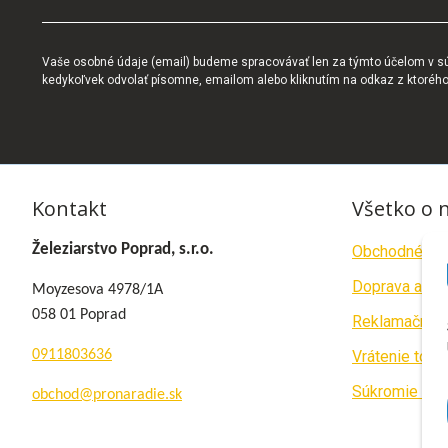
Vaše osobné údaje (email) budeme spracovávať len za týmto účelom v súl
kedykoľvek odvolať písomne, emailom alebo kliknutím na odkaz z ktoréh
Kontakt
Všetko o 
Železiarstvo Poprad, s.r.o.
Obchodné po
Doprava a pla
Moyzesova 4978/1A
058 01 Poprad
Reklamačný p
0911803636
Vrátenie tova
Súkromie a c
obchod@pronaradie.sk