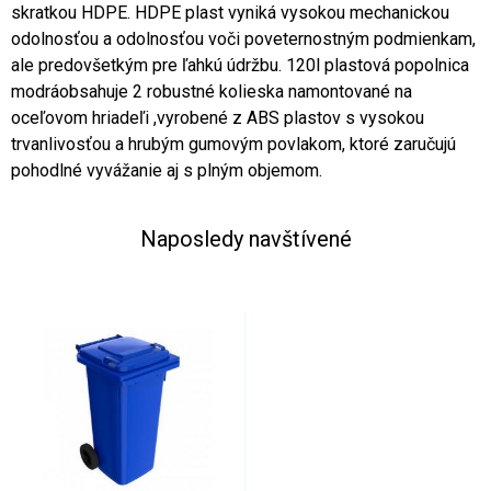
skratkou HDPE. HDPE plast vyniká vysokou mechanickou
odolnosťou a odolnosťou voči poveternostným podmienkam,
ale predovšetkým pre ľahkú údržbu. 120l plastová popolnica
modráobsahuje 2 robustné kolieska namontované na
oceľovom hriadeľi ,vyrobené z ABS plastov s vysokou
trvanlivosťou a hrubým gumovým povlakom, ktoré zaručujú
pohodlné vyvážanie aj s plným objemom.
Naposledy navštívené