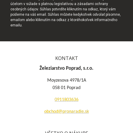
účelom v súlade s platnou legislatívou a zásadami ochrany
osobných údajov. Súhlas potvrdíte kliknutím na odkaz, ktorý vám
pošleme na váš email. Súhlas môžete kedykoľvek odvolať písomne,
emailom alebo kliknutím na odkaz z ktoréhokoľvek informačného
emailu.
KONTAKT
Železiarstvo Poprad, s.r.o.
Moyzesova 4978/1A
058 01 Poprad
0911803636
obchod@pronaradie.sk