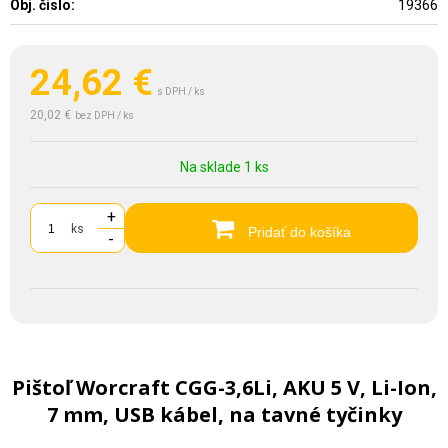
Obj. čislo:
19366
24,62
€
s DPH / ks
20,02 €
bez DPH / ks
Na sklade 1 ks
+
ks
Pridať do košíka
-
Pištoľ Worcraft CGG-3,6Li, AKU 5 V, Li-Ion,
7 mm, USB kábel, na tavné tyčinky