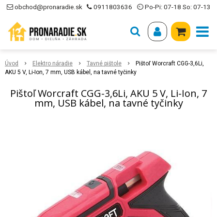
obchod@pronaradie.sk
0911803636
⏲ Po-Pi: 07-18 So: 07-13
Úvod
Elektro náradie
Tavné pištole
Pištoľ Worcraft CGG-3,6Li,
AKU 5 V, Li-Ion, 7 mm, USB kábel, na tavné tyčinky
Pištoľ Worcraft CGG-3,6Li, AKU 5 V, Li-Ion, 7
mm, USB kábel, na tavné tyčinky