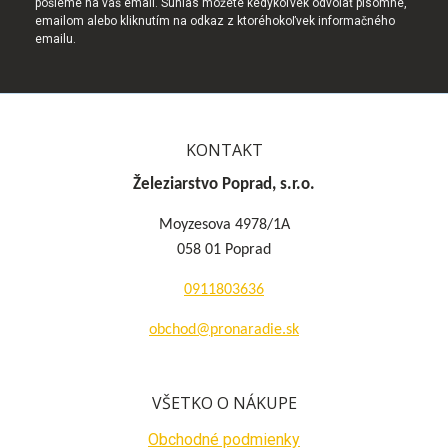
pošleme na váš email. Súhlas môžete kedykoľvek odvolať písomne,
emailom alebo kliknutím na odkaz z ktoréhokoľvek informačného
emailu.
KONTAKT
Železiarstvo Poprad, s.r.o.
Moyzesova 4978/1A
058 01 Poprad
0911803636
obchod@pronaradie.sk
VŠETKO O NÁKUPE
Obchodné podmienky