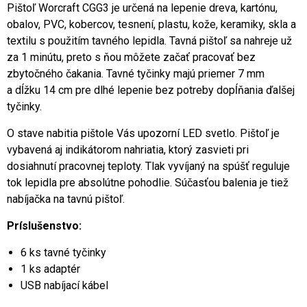
Pištoľ Worcraft CGG3 je určená na lepenie dreva, kartónu,
obalov, PVC, kobercov, tesnení, plastu, kože, keramiky, skla a
textilu s použitím tavného lepidla. Tavná pištoľ sa nahreje už
za 1 minútu, preto s ňou môžete začať pracovať bez
zbytočného čakania. Tavné tyčinky majú priemer 7 mm
a dĺžku 14 cm pre dlhé lepenie bez potreby dopĺňania ďalšej
tyčinky.
O stave nabitia pištole Vás upozorní LED svetlo. Pištoľ je
vybavená aj indikátorom nahriatia, ktorý zasvieti pri
dosiahnutí pracovnej teploty. Tlak vyvíjaný na spúšť reguluje
tok lepidla pre absolútne pohodlie. Súčasťou balenia je tiež
nabíjačka na tavnú pištoľ.
Príslušenstvo:
6 ks tavné tyčinky
1 ks adaptér
USB nabíjací kábel