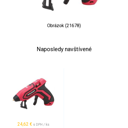
Obrázok (21678)
Naposledy navštívené
24,62 €
s DPH / ks