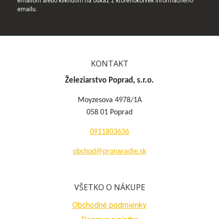
emailom alebo kliknutím na odkaz z ktoréhokoľvek informačného
emailu.
KONTAKT
Železiarstvo Poprad, s.r.o.
Moyzesova 4978/1A
058 01 Poprad
0911803636
obchod@pronaradie.sk
VŠETKO O NÁKUPE
Obchodné podmienky