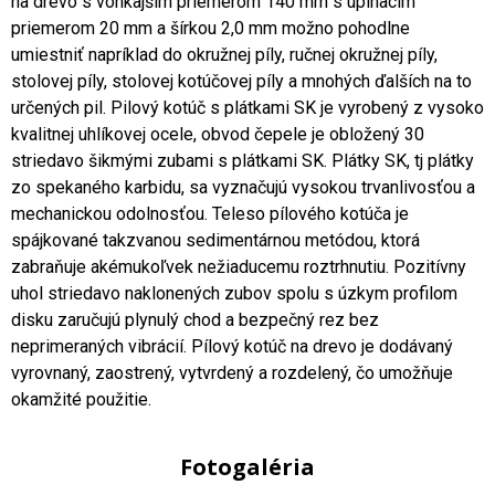
na drevo s vonkajším priemerom 140 mm s upínacím
priemerom 20 mm a šírkou 2,0 mm možno pohodlne
umiestniť napríklad do okružnej píly, ručnej okružnej píly,
stolovej píly, stolovej kotúčovej píly a mnohých ďalších na to
určených pil. Pilový kotúč s plátkami SK je vyrobený z vysoko
kvalitnej uhlíkovej ocele, obvod čepele je obložený 30
striedavo šikmými zubami s plátkami SK. Plátky SK, tj plátky
zo spekaného karbidu, sa vyznačujú vysokou trvanlivosťou a
mechanickou odolnosťou. Teleso pílového kotúča je
spájkované takzvanou sedimentárnou metódou, ktorá
zabraňuje akémukoľvek nežiaducemu roztrhnutiu. Pozitívny
uhol striedavo naklonených zubov spolu s úzkym profilom
disku zaručujú plynulý chod a bezpečný rez bez
neprimeraných vibrácií. Pílový kotúč na drevo je dodávaný
vyrovnaný, zaostrený, vytvrdený a rozdelený, čo umožňuje
okamžité použitie.
Fotogaléria