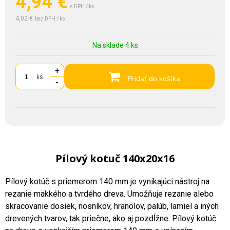
4,94
€
s DPH / ks
4,02 €
bez DPH / ks
Na sklade 4 ks
+
ks
Pridať do košíka
-
Pílový kotuč 140x20x16
Pílový kotúč s priemerom 140 mm je vynikajúci nástroj na
rezanie mäkkého a tvrdého dreva. Umožňuje rezanie alebo
skracovanie dosiek, nosníkov, hranolov, palúb, lamiel a iných
drevených tvarov, tak priečne, ako aj pozdĺžne. Pílový kotúč