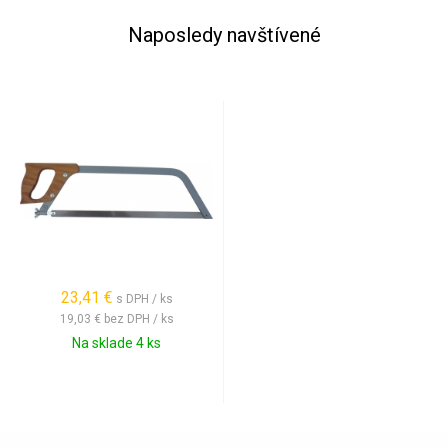
Naposledy navštívené
23,41 €
s DPH / ks
19,03 €
bez DPH / ks
Na sklade 4 ks