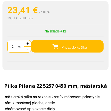
23,41
€
s DPH / ks
19,03 €
bez DPH / ks
Na sklade 4 ks
+
ks
Pridať do košíka
-
Pilka Pilana 22 5257 0450 mm, mäsiarská
- mäsiarská pílka na rezanie kostí v mäsovom priemysle
- rám z masívnej plochej ocele
- chrómované spojovacie diely