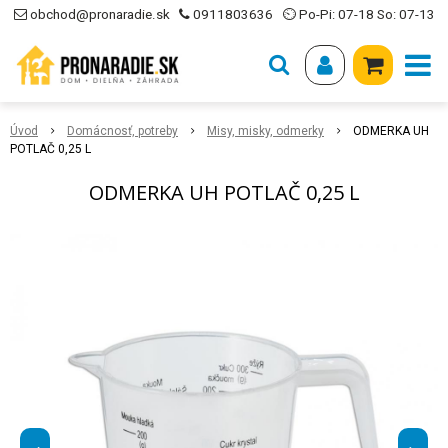
obchod@pronaradie.sk
0911803636
⏲ Po-Pi: 07-18 So: 07-13
Úvod
Domácnosť, potreby
Misy, misky, odmerky
ODMERKA UH
POTLAČ 0,25 L
ODMERKA UH POTLAČ 0,25 L