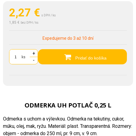
2,27
€
s DPH / ks
1,85 €
bez DPH / ks
Expedujeme do 3 až 10 dní
+
ks
Pridať do košíka
-
ODMERKA UH POTLAČ 0,25 L
Odmerka s uchom a výlevkou. Odmerka na tekutiny, cukor,
múku, olej, mak, ryžu. Materiál: plast. Transparentná. Rozmery:
objem - odmerka do 250 ml, pr. 9 cm, v. 9 cm.