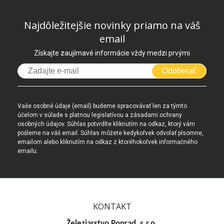
Najdôležitejšie novinky priamo na váš
email
Získajte zaujímavé informácie vždy medzi prvými
Odoberať
Vaše osobné údaje (email) budeme spracovávať len za týmto
účelom v súlade s platnou legislatívou a zásadami ochrany
osobných údajov. Súhlas potvrdíte kliknutím na odkaz, ktorý vám
pošleme na váš email. Súhlas môžete kedykoľvek odvolať písomne,
emailom alebo kliknutím na odkaz z ktoréhokoľvek informačného
emailu.
KONTAKT
Železiarstvo Poprad, s.r.o.