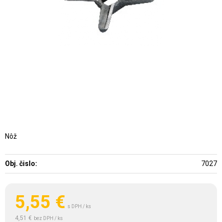
Nôž
Obj. čislo:
7027
5,55
€
s DPH / ks
4,51 €
bez DPH / ks