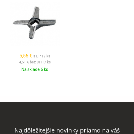
5,55 €
s DPH / ks
4,51 €
bez DPH / ks
Na sklade 6 ks
Najdôležitejšie novinky priamo na váš