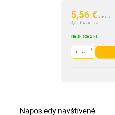
5,56
€
s DPH / ks
4,52 €
bez DPH / ks
Na sklade 2 ks
+
ks
-
Naposledy navštívené