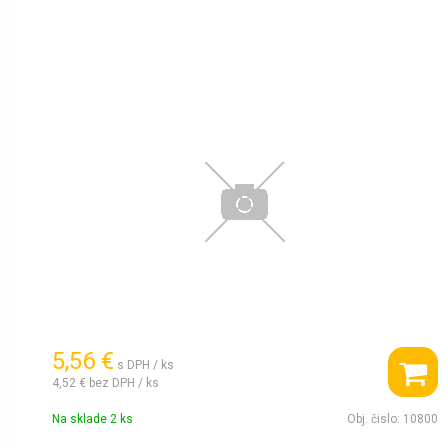
5,56 €
s DPH / ks
4,52 €
bez DPH / ks
Na sklade 2 ks
Obj. čislo:
10800