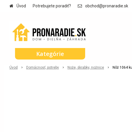
Úvod
Potrebujete poradiť?
obchod@pronaradie.sk
Kategórie
Úvod
Domácnosť, potreby
Nože, škrabky, nožnice
Nôž 1064 k