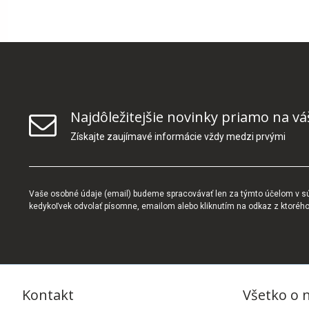
Najdôležitejšie novinky priamo na vá
Získajte zaujímavé informácie vždy medzi prvými
Vaše osobné údaje (email) budeme spracovávať len za týmto účelom v súl
kedykoľvek odvolať písomne, emailom alebo kliknutím na odkaz z ktoréh
Kontakt
Všetko o 