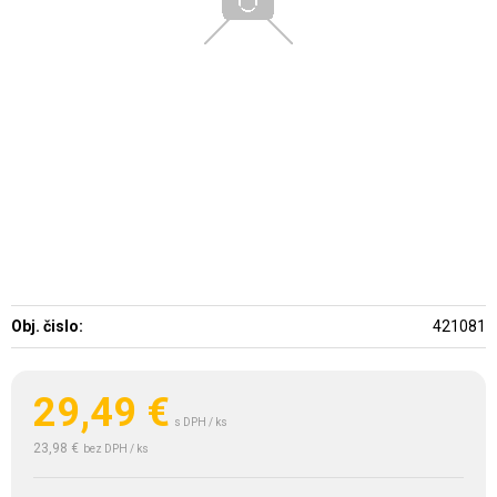
Obj. čislo:
421081
29,49
€
s DPH / ks
23,98 €
bez DPH / ks