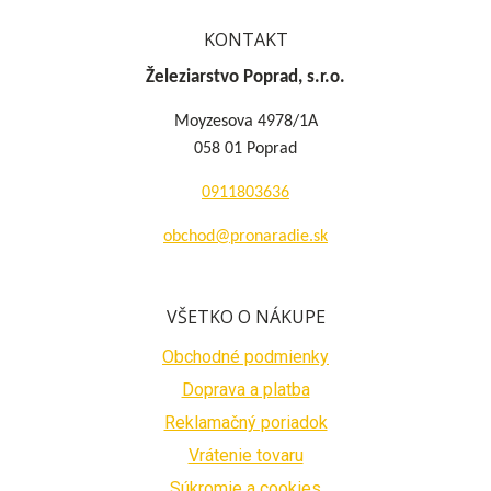
KONTAKT
Železiarstvo Poprad, s.r.o.
Moyzesova 4978/1A
058 01 Poprad
0911803636
obchod@pronaradie.sk
VŠETKO O NÁKUPE
Obchodné podmienky
Doprava a platba
Reklamačný poriadok
Vrátenie tovaru
Súkromie a cookies