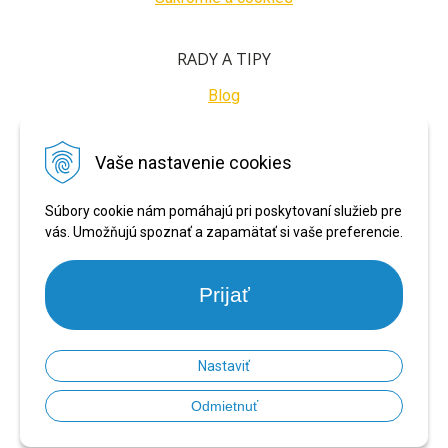
RADY A TIPY
Blog
BEZPEČNÉ PLATBY
Vaše nastavenie cookies
Súbory cookie nám pomáhajú pri poskytovaní služieb pre
vás. Umožňujú spoznať a zapamätať si vaše preferencie.
Prijať
Nastaviť
© 2026 PRONARADIE.SK •
NextShop
&
e-shop Pohoda Connector
by
NextCom
Odmietnuť
s.r.o.