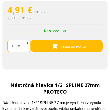
4,91
€
s DPH / ks
3,99 €
bez DPH / ks
Na sklade 1 ks
+
ks
Pridať do košíka
-
Nástrčná hlavica 1/2" SPLINE 27mm
PROTECO
Nástrčná hlavica 1/2" SPLINE 27mm je vyrobená z vysoko
kvalitnej chróm-vanádovej ocele, vďaka unikátnemu systému