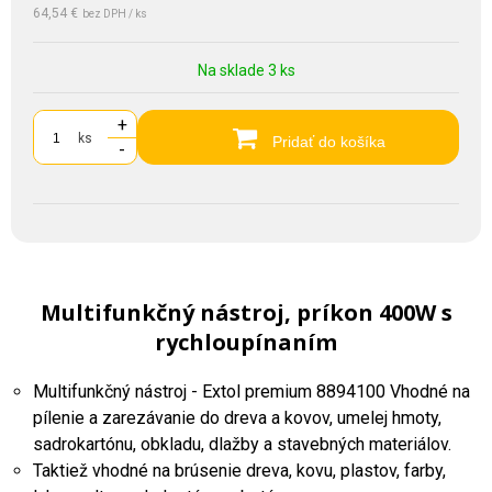
64,54 €
bez DPH / ks
Na sklade 3 ks
+
ks
Pridať do košíka
-
Multifunkčný nástroj, príkon 400W s
rychloupínaním
Multifunkčný nástroj - Extol premium 8894100 Vhodné na
pílenie a zarezávanie do dreva a kovov, umelej hmoty,
sadrokartónu, obkladu, dlažby a stavebných materiálov.
Taktiež vhodné na brúsenie dreva, kovu, plastov, farby,