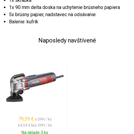
1x škrabka
1x 90 mm delta doska na uchytenie brúsneho papiera
5x brúsny papier, nadstavec na odsávanie
Balenie: kufrík
Naposledy navštívené
79,39 €
s DPH / ks
64,54 €
bez DPH / ks
Na sklade 3 ks