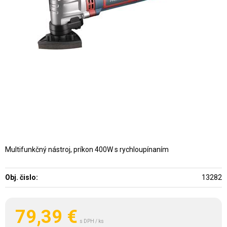
Multifunkčný nástroj, príkon 400W s rychloupínaním
Obj. čislo:
13282
79,39
€
s DPH / ks