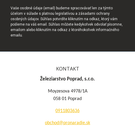
Vaše osobné údaje (email) budeme spracovávať len za týmto
účelom v súlade s platnou legislatívou a zásadami ochrany
osobných údajov. Súhlas potvrdíte kliknutím na odkaz, ktorý vám
pošleme na váš email. Súhlas môžete kedykoľvek odvolať písomne,
emailom alebo kliknutím na odkaz z ktoréhokoľvek informačného
emailu.
KONTAKT
Železiarstvo Poprad, s.r.o.
Moyzesova 4978/1A
058 01 Poprad
0911803636
obchod@pronaradie.sk