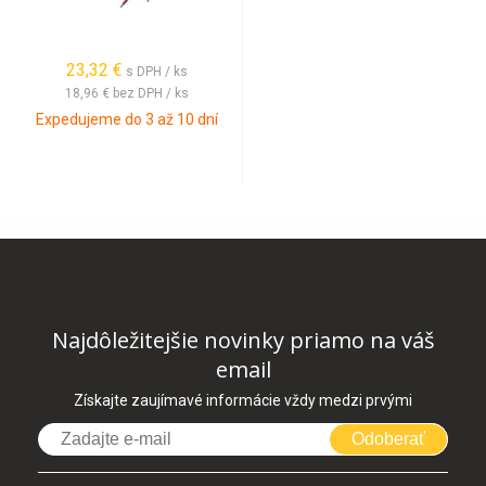
23,32 €
s DPH / ks
18,96 €
bez DPH / ks
Expedujeme do 3 až 10 dní
Najdôležitejšie novinky priamo na váš
email
Získajte zaujímavé informácie vždy medzi prvými
Odoberať