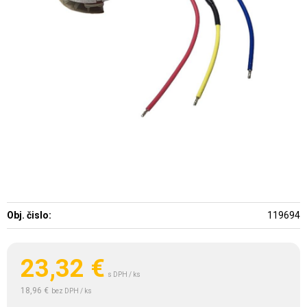
Obj. čislo:
119694
23,32
€
s DPH / ks
18,96 €
bez DPH / ks