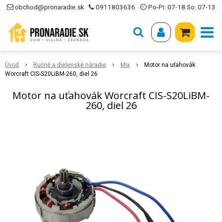
obchod@pronaradie.sk
0911803636
⏲ Po-Pi: 07-18 So: 07-13
Úvod
Ručné a dielenské náradie
Mix
Motor na uťahovák
Worcraft CIS-S20LiBM-260, diel 26
Motor na uťahovák Worcraft CIS-S20LiBM-
260, diel 26