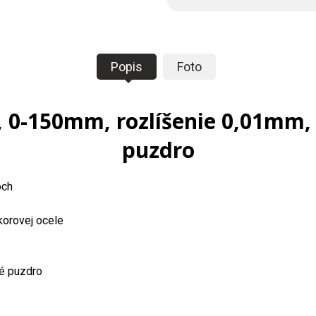
Popis
Foto
, 0-150mm, rozlíšenie 0,01mm,
puzdro
och
korovej ocele
é puzdro