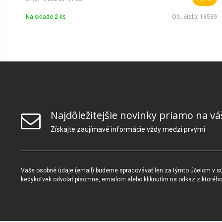
Na sklade 2 ks
Obj. čislo:
13539
Najdôležitejšie novinky priamo na vá
Získajte zaujímavé informácie vždy medzi prvými
Vaše osobné údaje (email) budeme spracovávať len za týmto účelom v súl
kedykoľvek odvolať písomne, emailom alebo kliknutím na odkaz z ktoréh