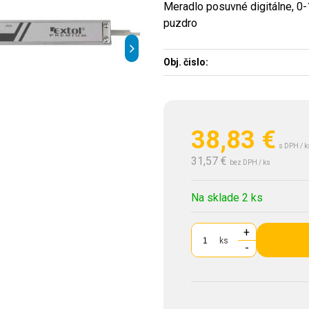
Meradlo posuvné digitálne, 0
puzdro
Obj. čislo:
38,83
€
s DPH / k
31,57 €
bez DPH / ks
Na sklade 2 ks
+
ks
-