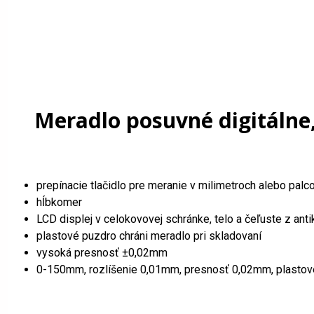
Meradlo posuvné digitálne
prepínacie tlačidlo pre meranie v milimetroch alebo palc
hĺbkomer
LCD displej v celokovovej schránke, telo a čeľuste z anti
plastové puzdro chráni meradlo pri skladovaní
vysoká presnosť ±0,02mm
0-150mm, rozlíšenie 0,01mm, presnosť 0,02mm, plastov