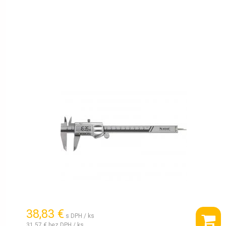
38,83 €
s DPH / ks
31,57 €
bez DPH / ks