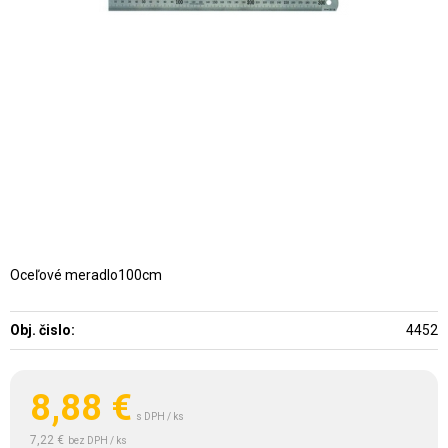
Oceľové meradlo100cm
Obj. čislo:
4452
8,88
€
s DPH / ks
7,22 €
bez DPH / ks