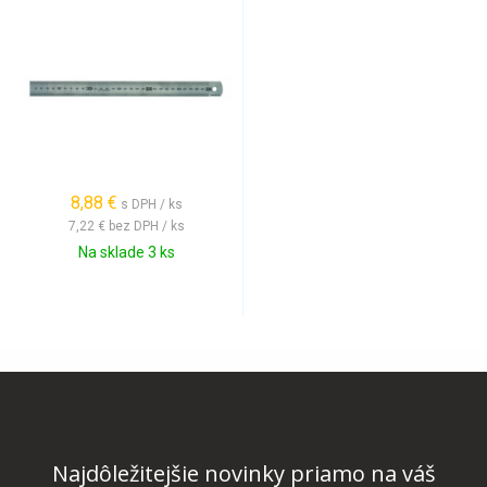
8,88 €
s DPH / ks
7,22 €
bez DPH / ks
Na sklade 3 ks
Najdôležitejšie novinky priamo na váš