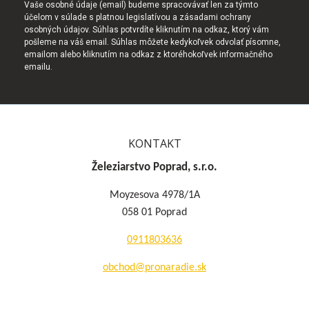
Vaše osobné údaje (email) budeme spracovávať len za týmto
účelom v súlade s platnou legislatívou a zásadami ochrany
osobných údajov. Súhlas potvrdíte kliknutím na odkaz, ktorý vám
pošleme na váš email. Súhlas môžete kedykoľvek odvolať písomne,
emailom alebo kliknutím na odkaz z ktoréhokoľvek informačného
emailu.
KONTAKT
Železiarstvo Poprad, s.r.o.
Moyzesova 4978/1A
058 01 Poprad
0911803636
obchod@pronaradie.sk