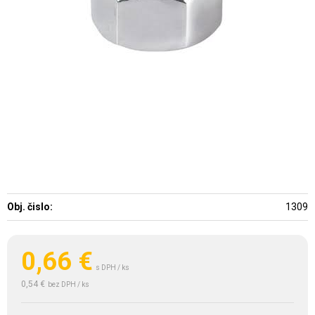
Obj. čislo:
1309
0,66
€
s DPH / ks
0,54 €
bez DPH / ks