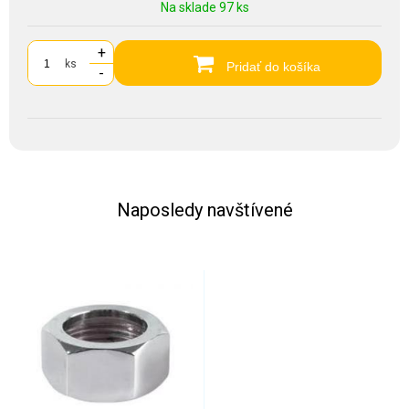
Na sklade 97 ks
+
ks
Pridať do košíka
-
Naposledy navštívené