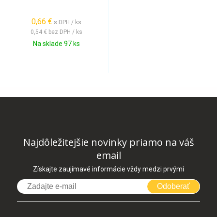
0,66 €
s DPH / ks
0,54 €
bez DPH / ks
Na sklade 97 ks
Najdôležitejšie novinky priamo na váš
email
Získajte zaujímavé informácie vždy medzi prvými
Odoberať