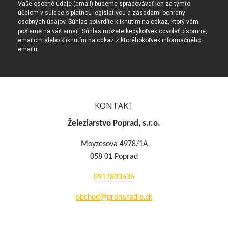
Vaše osobné údaje (email) budeme spracovávať len za týmto
účelom v súlade s platnou legislatívou a zásadami ochrany
osobných údajov. Súhlas potvrdíte kliknutím na odkaz, ktorý vám
pošleme na váš email. Súhlas môžete kedykoľvek odvolať písomne,
emailom alebo kliknutím na odkaz z ktoréhokoľvek informačného
emailu.
KONTAKT
Železiarstvo Poprad, s.r.o.
Moyzesova 4978/1A
058 01 Poprad
0911803636
obchod@pronaradie.sk