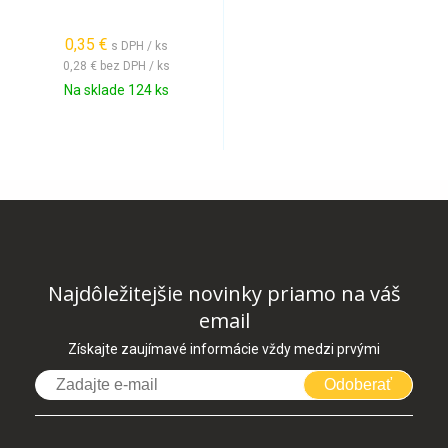
0,35 €
s DPH / ks
0,28 €
bez DPH / ks
Na sklade 124 ks
Najdôležitejšie novinky priamo na váš
email
Získajte zaujímavé informácie vždy medzi prvými
Odoberať