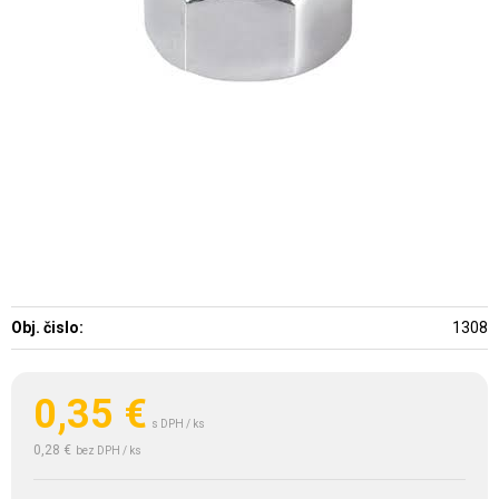
Obj. čislo:
1308
0,35
€
s DPH / ks
0,28 €
bez DPH / ks