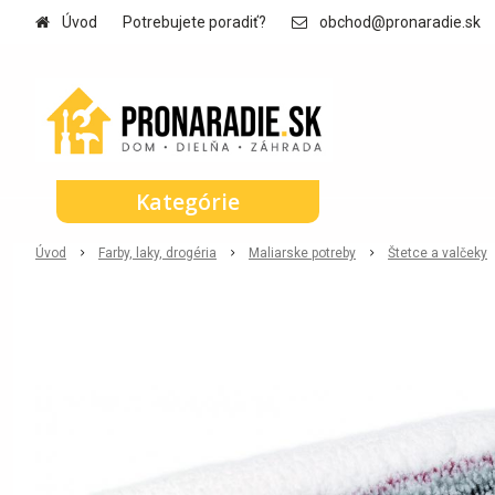
Úvod
Potrebujete poradiť?
obchod@pronaradie.sk
Kategórie
Úvod
Farby, laky, drogéria
Maliarske potreby
Štetce a valčeky