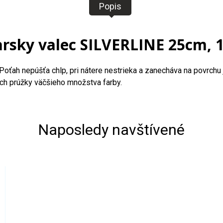
Popis
arsky valec SILVERLINE 25cm,
 Poťah nepúšťa chlp, pri nátere nestrieka a zanecháva na povrchu
ách prúžky väčšieho množstva farby.
Naposledy navštívené