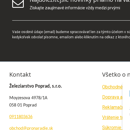
Získajte zaujímavé informácie vždy medzi prvými
Vaše osobné údaje (email) budeme spracovávať len za týmto účelom v súl
kedykoľvek odvolať písomne, emailom alebo kliknutím na odkaz z ktoréh
Kontakt
Všetko o 
Železiarstvo Poprad, s.r.o.
Obchodné po
Doprava a pla
Moyzesova 4978/1A
058 01 Poprad
Reklamačný p
0911803636
Vrátenie tova
Súkromie a c
obchod@pronaradie.sk