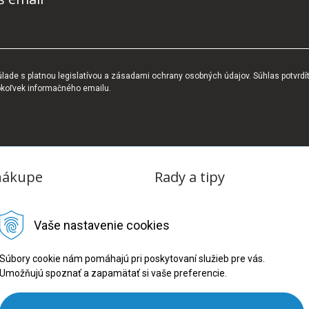
ade s platnou legislatívou a zásadami ochrany osobných údajov. Súhlas potvrdí
okoľvek informačného emailu.
nákupe
Rady a tipy
dmienky
Blog
Vaše nastavenie cookies
tba
oriadok
Súbory cookie nám pomáhajú pri poskytovaní služieb pre vás.
Umožňujú spoznať a zapamätať si vaše preferencie.
ru
ookies