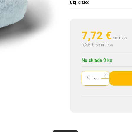
Obj. čislo:
7,72
€
s DPH / ks
6,28 €
bez DPH / ks
Na sklade 8 ks
+
ks
-