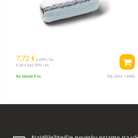
7,72 €
s DPH / ks
6,28 €
bez DPH / ks
Na sklade 8 ks
Obj. čislo:
14496
Najdôležitejšie novinky priamo na vá