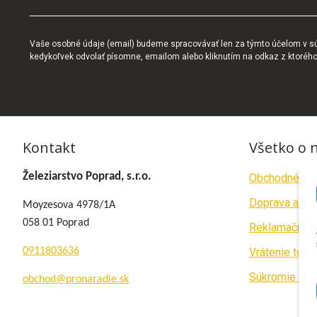
Vaše osobné údaje (email) budeme spracovávať len za týmto účelom v súl
kedykoľvek odvolať písomne, emailom alebo kliknutím na odkaz z ktoréh
Kontakt
Všetko o 
Železiarstvo Poprad, s.r.o.
Obchodné po
Doprava a pla
Moyzesova 4978/1A
058 01 Poprad
Reklamačný p
0911803636
Vrátenie tova
Súkromie a c
obchod@pronaradie.sk