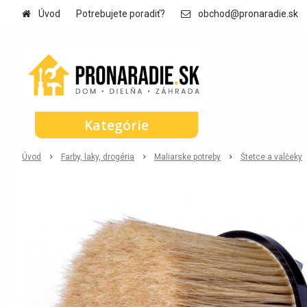
Úvod
Potrebujete poradiť?
obchod@pronaradie.sk
Kategórie
Úvod
Farby, laky, drogéria
Maliarske potreby
Štetce a valčeky