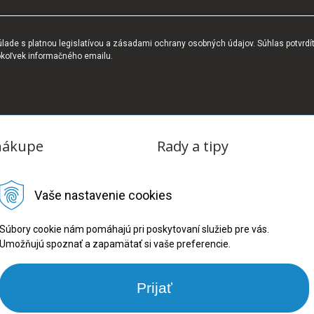
ade s platnou legislatívou a zásadami ochrany osobných údajov. Súhlas potvrdí
okoľvek informačného emailu.
nákupe
Rady a tipy
dmienky
Blog
Vaše nastavenie cookies
tba
oriadok
Súbory cookie nám pomáhajú pri poskytovaní služieb pre vás.
Umožňujú spoznať a zapamätať si vaše preferencie.
ru
ookies
Prijať