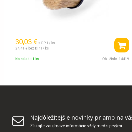
30,03 €
s DPH / ks
24,41 €
bez DPH / ks
Na sklade 1 ks
Obj. čislo:
14419
Najdôležitejšie novinky priamo na vá
Získajte zaujímavé informácie vždy medzi prvými