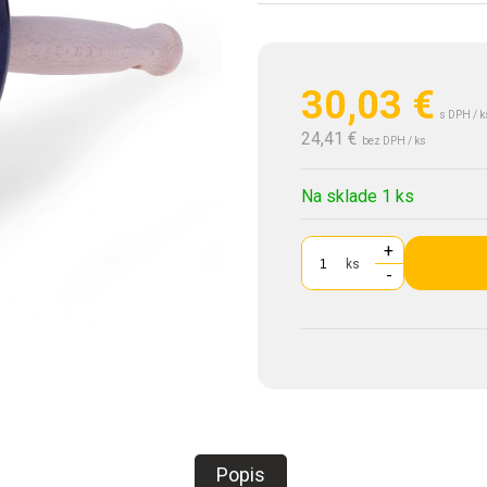
30,03
€
s DPH / k
24,41 €
bez DPH / ks
Na sklade 1 ks
+
ks
-
Popis