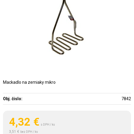
Mackadlo na zemiaky mikro
Obj. čislo:
7842
4,32
€
s DPH / ks
3,51 €
bez DPH / ks