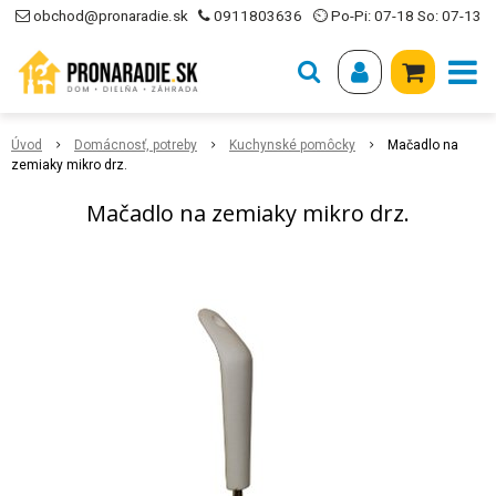
obchod@pronaradie.sk
0911803636
⏲ Po-Pi: 07-18 So: 07-13
Úvod
Domácnosť, potreby
Kuchynské pomôcky
Mačadlo na
zemiaky mikro drz.
Mačadlo na zemiaky mikro drz.