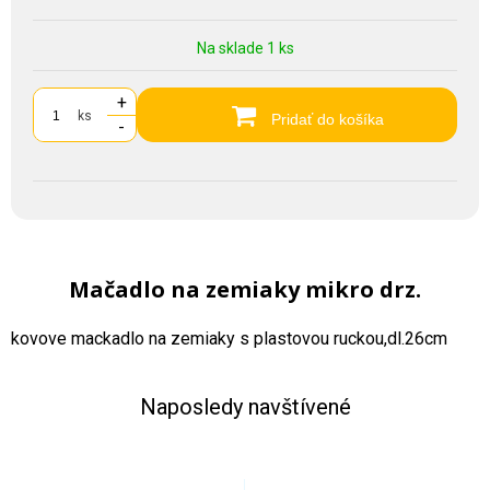
Na sklade 1 ks
+
ks
Pridať do košíka
-
Mačadlo na zemiaky mikro drz.
kovove mackadlo na zemiaky s plastovou ruckou,dl.26cm
Naposledy navštívené