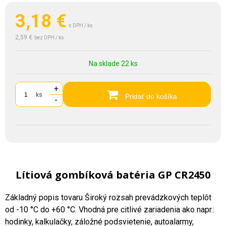
3,18
€
s DPH / ks
2,59 €
bez DPH / ks
Na sklade 22 ks
+
ks
Pridať do košíka
-
Lítiová gombíková batéria GP CR2450
Základný popis tovaru Široký rozsah prevádzkových teplôt
od -10 °C do +60 °C. Vhodná pre citlivé zariadenia ako napr.:
hodinky, kalkulačky, záložné podsvietenie, autoalarmy,