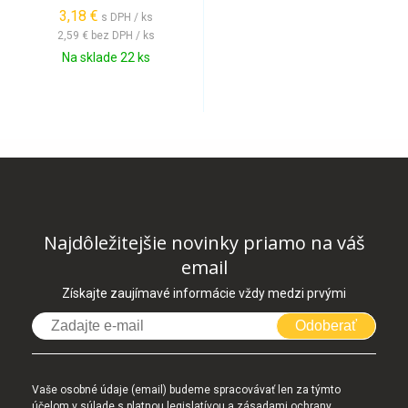
3,18 €
s DPH / ks
2,59 €
bez DPH / ks
Na sklade 22 ks
Najdôležitejšie novinky priamo na váš
email
Získajte zaujímavé informácie vždy medzi prvými
Odoberať
Vaše osobné údaje (email) budeme spracovávať len za týmto
účelom v súlade s platnou legislatívou a zásadami ochrany