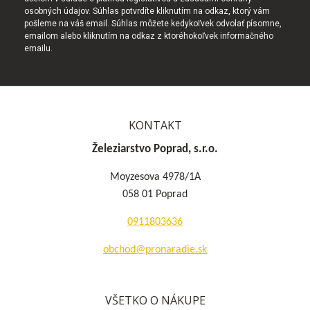
osobných údajov. Súhlas potvrdíte kliknutím na odkaz, ktorý vám
pošleme na váš email. Súhlas môžete kedykoľvek odvolať písomne,
emailom alebo kliknutím na odkaz z ktoréhokoľvek informačného
emailu.
KONTAKT
Železiarstvo Poprad, s.r.o.
Moyzesova 4978/1A
058 01 Poprad
0911803636
obchod@pronaradie.sk
VŠETKO O NÁKUPE