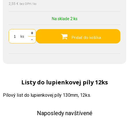
2,55 €
bez DPH / ks
Na sklade 2 ks
+
ks
Pridať do košíka
-
Listy do lupienkovej píly 12ks
Pílový list do lupienkovej píly 130mm, 12ks.
Naposledy navštívené