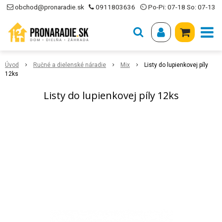
obchod@pronaradie.sk
0911803636
⏲ Po-Pi: 07-18 So: 07-13
Úvod
Ručné a dielenské náradie
Mix
Listy do lupienkovej píly
12ks
Listy do lupienkovej píly 12ks