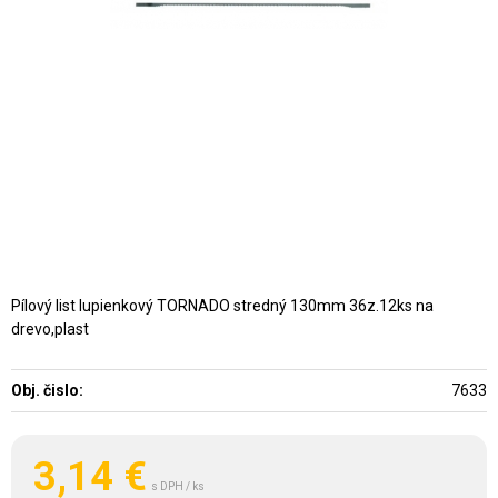
Pílový list lupienkový TORNADO stredný 130mm 36z.12ks na
drevo,plast
Obj. čislo:
7633
3,14
€
s DPH / ks