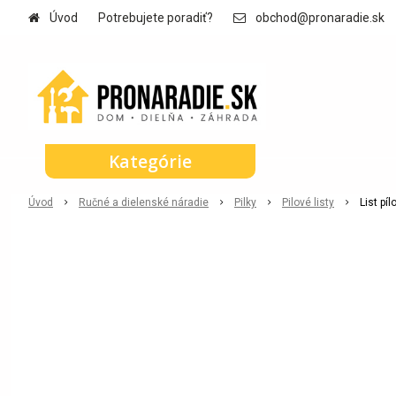
Úvod
Potrebujete poradiť?
obchod@pronaradie.sk
Kategórie
Úvod
Ručné a dielenské náradie
Pilky
Pilové listy
List pí