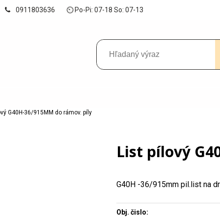
0911803636
⏲ Po-Pi: 07-18 So: 07-13
lový G40H-36/915MM do rámov. píly
List pílový G
G40H -36/915mm pil.list na d
Obj. čislo: