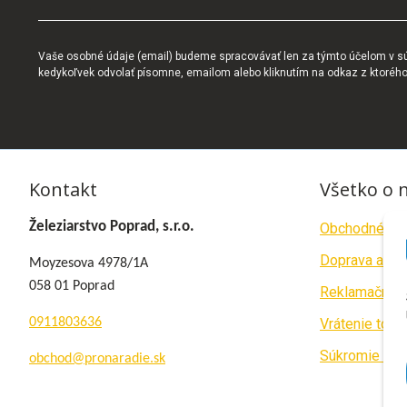
Vaše osobné údaje (email) budeme spracovávať len za týmto účelom v súl
kedykoľvek odvolať písomne, emailom alebo kliknutím na odkaz z ktoréh
Kontakt
Všetko o 
Železiarstvo Poprad, s.r.o.
Obchodné po
Doprava a pla
Moyzesova 4978/1A
058 01 Poprad
Reklamačný p
0911803636
Vrátenie tova
Súkromie a c
obchod@pronaradie.sk