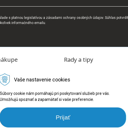
ade s platnou legislatívou a zásadami ochrany osobných údajov. Súhlas potvrdí
okoľvek informačného emailu.
nákupe
Rady a tipy
dmienky
Blog
Vaše nastavenie cookies
tba
oriadok
Súbory cookie nám pomáhajú pri poskytovaní služieb pre vás.
Umožňujú spoznať a zapamätať si vaše preferencie.
ru
ookies
Prijať