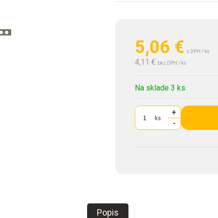
5,06
€
s DPH / ks
4,11 €
bez DPH / ks
Na sklade 3 ks
+
ks
-
Popis