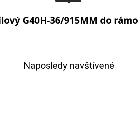
pílový G40H-36/915MM do rámov
Naposledy navštívené