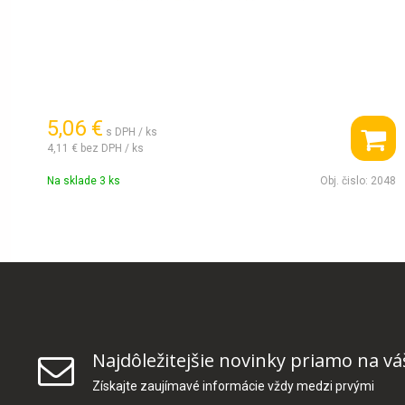
5,06 €
s DPH / ks
4,11 €
bez DPH / ks
Na sklade 3 ks
Obj. čislo:
2048
Najdôležitejšie novinky priamo na vá
Získajte zaujímavé informácie vždy medzi prvými