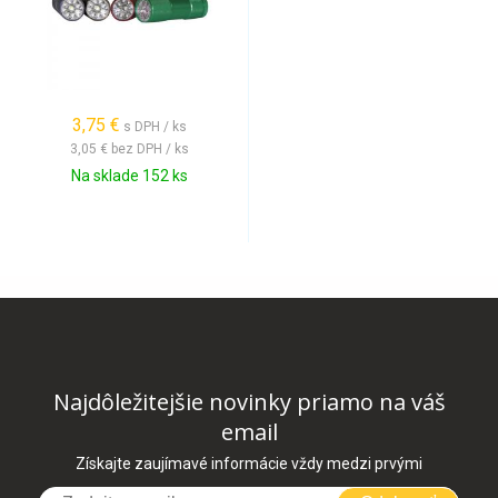
3,75 €
s DPH / ks
3,05 €
bez DPH / ks
Na sklade 152 ks
Najdôležitejšie novinky priamo na váš
email
Získajte zaujímavé informácie vždy medzi prvými