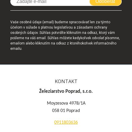
Odoberať
Vaše osobné údaje (email) budeme spracovávať len za týmto
účelom v súlade s platnou legislatívou a zásadami ochrany
osobných údajov. Súhlas potvrdíte kliknutím na odkaz, ktorý vám
pošleme na váš email. Súhlas môžete kedykoľvek odvolať písomne,
emailom alebo kliknutím na odkaz z ktoréhokoľvek informačného
emailu.
KONTAKT
Železiarstvo Poprad, s.r.o.
Moyzesova 4978/1A
058 01 Poprad
0911803636