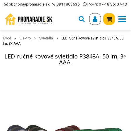
obchod@pronaradie.sk
0911803636
⏲ Po-Pi: 07-18 So: 07-13
Úvod
Elektro
Svietidlá
LED ručné kovové svietidlo P3848A, 50
lm, 3× AAA,
LED ručné kovové svietidlo P3848A, 50 lm, 3×
AAA,