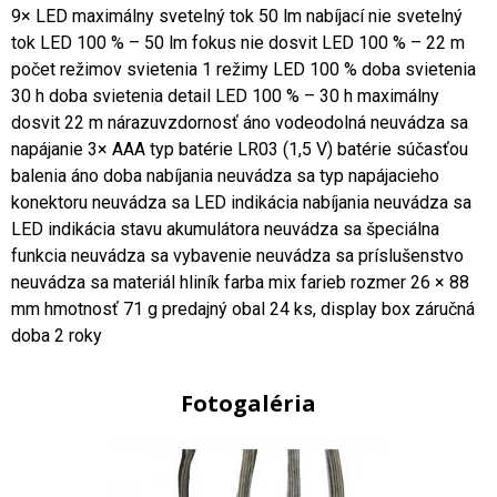
9× LED maximálny svetelný tok 50 lm nabíjací nie svetelný
tok LED 100 % – 50 lm fokus nie dosvit LED 100 % – 22 m
počet režimov svietenia 1 režimy LED 100 % doba svietenia
30 h doba svietenia detail LED 100 % – 30 h maximálny
dosvit 22 m nárazuvzdornosť áno vodeodolná neuvádza sa
napájanie 3× AAA typ batérie LR03 (1,5 V) batérie súčasťou
balenia áno doba nabíjania neuvádza sa typ napájacieho
konektoru neuvádza sa LED indikácia nabíjania neuvádza sa
LED indikácia stavu akumulátora neuvádza sa špeciálna
funkcia neuvádza sa vybavenie neuvádza sa príslušenstvo
neuvádza sa materiál hliník farba mix farieb rozmer 26 × 88
mm hmotnosť 71 g predajný obal 24 ks, display box záručná
doba 2 roky
Fotogaléria