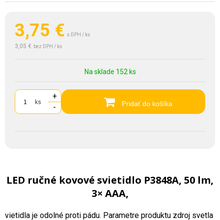
3,75
€
s DPH / ks
3,05 €
bez DPH / ks
Na sklade 152 ks
+
ks
Pridať do košíka
-
LED ručné kovové svietidlo P3848A, 50 lm,
3× AAA,
vietidla je odolné proti pádu. Parametre produktu zdroj svetla