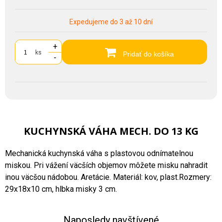
Expedujeme do 3 až 10 dní
+
ks
Pridať do košíka
-
KUCHYNSKÁ VÁHA MECH. DO 13 KG
Mechanická kuchynská váha s plastovou odnímatelnou
miskou. Pri vážení väcších objemov môžete misku nahradit
inou väcšou nádobou. Aretácie. Materiál: kov, plast.Rozmery:
29x18x10 cm, hlbka misky 3 cm.
Naposledy navštívené