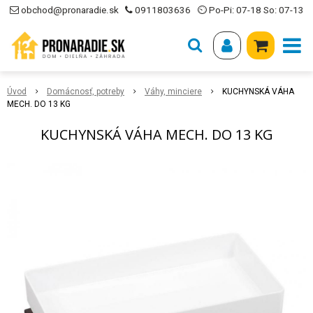
obchod@pronaradie.sk
0911803636
⏲ Po-Pi: 07-18 So: 07-13
Úvod
Domácnosť, potreby
Váhy, minciere
KUCHYNSKÁ VÁHA
MECH. DO 13 KG
KUCHYNSKÁ VÁHA MECH. DO 13 KG