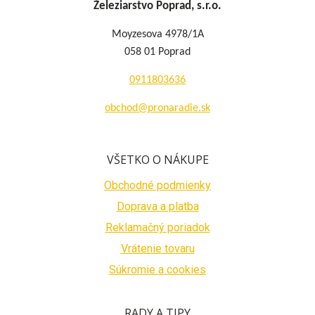
Železiarstvo Poprad, s.r.o.
Moyzesova 4978/1A
058 01 Poprad
0911803636
obchod@pronaradie.sk
VŠETKO O NÁKUPE
Obchodné podmienky
Doprava a platba
Reklamačný poriadok
Vrátenie tovaru
Súkromie a cookies
RADY A TIPY