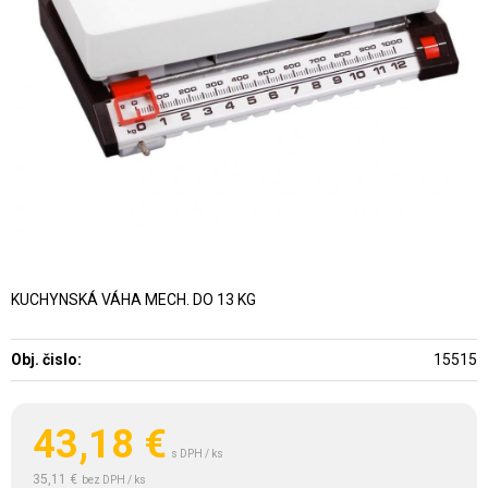
KUCHYNSKÁ VÁHA MECH. DO 13 KG
Obj. čislo:
15515
43,18
€
s DPH / ks
35,11 €
bez DPH / ks