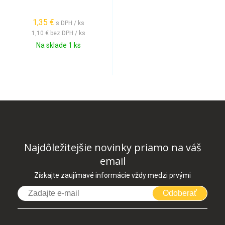
1,35 €
s DPH / ks
1,10 €
bez DPH / ks
Na sklade 1 ks
Najdôležitejšie novinky priamo na váš
email
Získajte zaujímavé informácie vždy medzi prvými
Odoberať