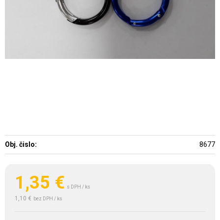
Obj. čislo:
8677
1,35
€
s DPH / ks
1,10 €
bez DPH / ks