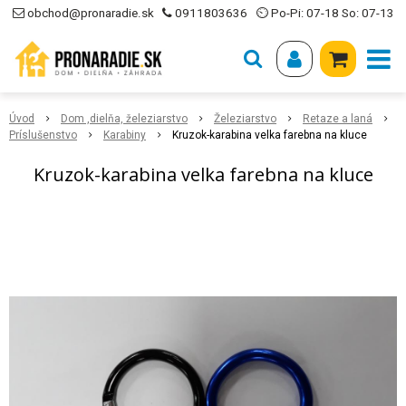
obchod@pronaradie.sk
0911803636
⏲ Po-Pi: 07-18 So: 07-13
Úvod
Dom ,dielňa, železiarstvo
Železiarstvo
Retaze a laná
Príslušenstvo
Karabiny
Kruzok-karabina velka farebna na kluce
Kruzok-karabina velka farebna na kluce