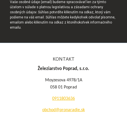
Vaše osobné údaje (email) budeme spracovávať len za týmto
účelom v súlade s platnou legislatívou a zásadami ochrany
osobných údajov. Súhlas potvrdíte kliknutím na odkaz, ktorý vám
pošleme na váš email. Súhlas môžete kedykoľvek odvolať písomne,
emailom alebo kliknutím na odkaz z ktoréhokoľvek informačného
emailu.
KONTAKT
Železiarstvo Poprad, s.r.o.
Moyzesova 4978/1A
058 01 Poprad
0911803636
obchod@pronaradie.sk