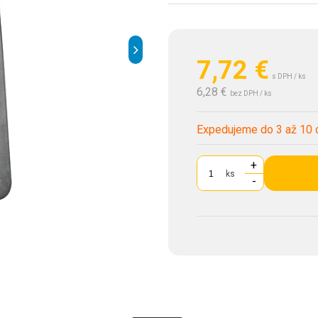
7,72
€
s DPH / ks
6,28 €
bez DPH / ks
Expedujeme do 3 až 10 
+
ks
-