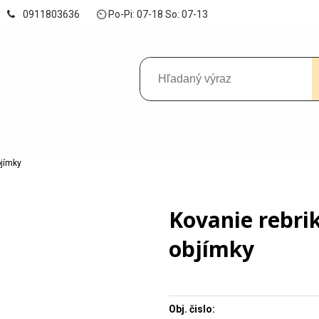
0911803636
⏲ Po-Pi: 07-18 So: 07-13
bjímky
Kovanie rebri
objímky
Obj. čislo: