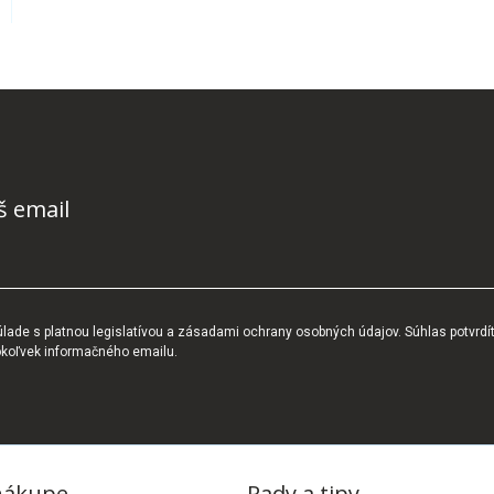
š email
ade s platnou legislatívou a zásadami ochrany osobných údajov. Súhlas potvrdí
okoľvek informačného emailu.
nákupe
Rady a tipy