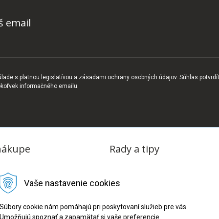
š email
ade s platnou legislatívou a zásadami ochrany osobných údajov. Súhlas potvrdí
okoľvek informačného emailu.
nákupe
Rady a tipy
dmienky
Blog
Vaše nastavenie cookies
tba
oriadok
Súbory cookie nám pomáhajú pri poskytovaní služieb pre vás.
Umožňujú spoznať a zapamätať si vaše preferencie.