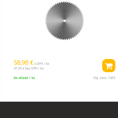
58,98 €
s DPH / ks
47,95 €
bez DPH / ks
Na sklade 1 ks
Obj. čislo:
7453