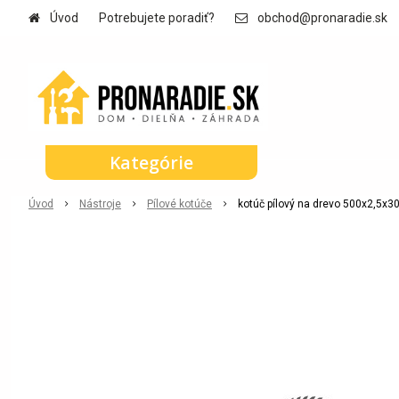
Úvod
Potrebujete poradiť?
obchod@pronaradie.sk
Kategórie
Úvod
Nástroje
Pílové kotúče
kotúč pílový na drevo 500x2,5x3