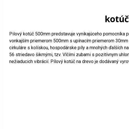
kotúč
Pilový kotúč 500mm predstavuje vynikajúceho pomocníka pre 
vonkajším priemerom 500mm s upínacím priemerom 30mm a šírk
cirkuláre s kolískou, hospodárske píly a mnohých ďalších na
56 striedavo šikmými, tzv. Vlčími zubami s pozitívnym uhlo
nežiaducich vibrácií. Pílový kotúč na drevo je dodávaný vyr