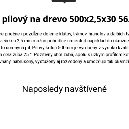
 pílový na drevo 500x2,5x30 5
priečne i pozdĺžne delenie klátov, trámov, hranolov a ďalších t
ou 2,5 mm možno pohodlne umiestniť napríklad do okružnej píly, 
 to určených pil. Pílový kotúč 500mm je vyrobený z vysoko kvalit
m čela zuba 25 °. Pozitívny uhol zuba, spolu s úzkym profilom k
ovnaný, nabrúsený, vystužený aj rozvedený a umožňuje tak okamžit
Naposledy navštívené