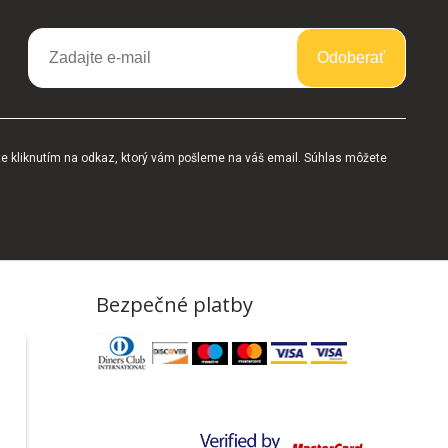
Odoberať
te kliknutím na odkaz, ktorý vám pošleme na váš email. Súhlas môžete
Bezpečné platby