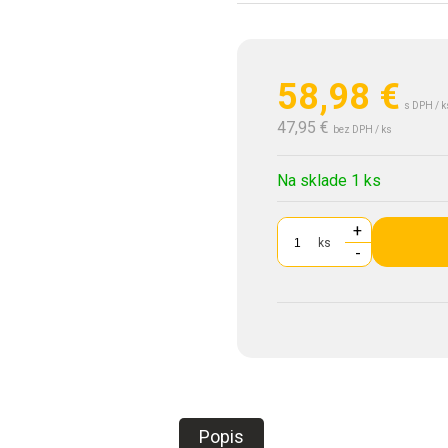
58,98
€
s DPH / k
47,95 €
bez DPH / ks
Na sklade 1 ks
+
ks
-
Popis