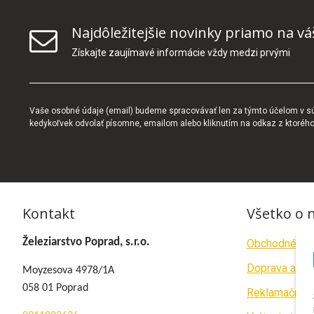
Najdôležitejšie novinky priamo na vá
Získajte zaujímavé informácie vždy medzi prvými
Vaše osobné údaje (email) budeme spracovávať len za týmto účelom v súl
kedykoľvek odvolať písomne, emailom alebo kliknutím na odkaz z ktoréh
Kontakt
Všetko o 
Železiarstvo Poprad, s.r.o.
Obchodné po
Doprava a pla
Moyzesova 4978/1A
058 01 Poprad
Reklamačný p