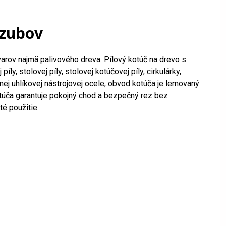
6zubov
varov najmä palivového dreva. Pílový kotúč na drevo s
stolovej píly, stolovej kotúčovej píly, cirkulárky,
nej uhlíkovej nástrojovej ocele, obvod kotúča je lemovaný
otúča garantuje pokojný chod a bezpečný rez bez
é použitie.