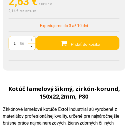
2,63
€
s DPH / ks
2,14 €
bez DPH / ks
Expedujeme do 3 až 10 dní
+
ks
Pridať do košíka
-
Kotúč lamelový šikmý, zirkón-korund,
150x22,2mm, P80
Zirkónové lamelové kotúče Extol Industrial sú vyrobené z
materiálov profesionálnej kvality, určené pre najnáročnejšie
brúsne práce najmä nerezových, žiaruvzdorných či iných