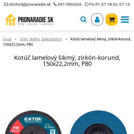
obchod@pronaradie.sk
0911803636
⏲ Po-Pi: 07-18 So: 07-13
Úvod
Dom ,dielňa, železiarstvo
Kotúč lamelový šikmý, zirkón-korund,
150x22,2mm, P80
Kotúč lamelový šikmý, zirkón-korund,
150x22,2mm, P80