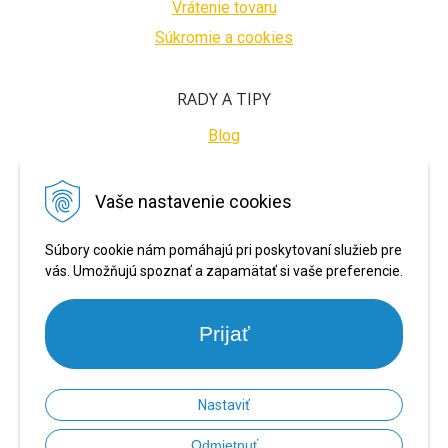
Vrátenie tovaru
Súkromie a cookies
RADY A TIPY
Blog
BEZPEČNÉ PLATBY
Vaše nastavenie cookies
Súbory cookie nám pomáhajú pri poskytovaní služieb pre
vás. Umožňujú spoznať a zapamätať si vaše preferencie.
Prijať
Nastaviť
© 2026 PRONARADIE.SK •
NextShop
&
e-shop Pohoda Connector
by
NextCom
Odmietnuť