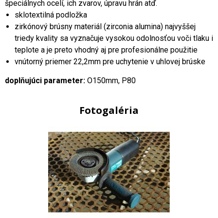
špeciálnych ocelí, ich zvarov, úpravu hrán atď.
sklotextilná podložka
zirkónový brúsny materiál (zirconia alumina) najvyššej
triedy kvality sa vyznačuje vysokou odolnosťou voči tlaku i
teplote a je preto vhodný aj pre profesionálne použitie
vnútorný priemer 22,2mm pre uchytenie v uhlovej brúske
doplňujúci parameter:
O150mm, P80
Fotogaléria