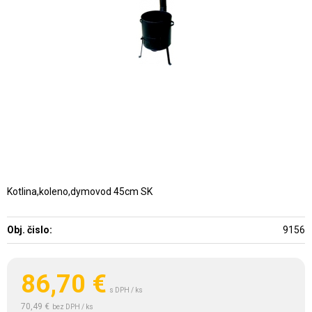
Kotlina,koleno,dymovod 45cm SK
Obj. čislo:
9156
86,70
€
s DPH / ks
70,49 €
bez DPH / ks