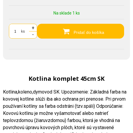
Na sklade 1 ks
+
ks
Pridať do košíka
-
Kotlina komplet 45cm SK
Kotlina,koleno,dymovod SK. Upozornenie: Základná farba na
kovovej kotline slúži iba ako ochrana pri prenose. Pri prvom
používaní kotliny sa farba odstráni (tzv.spáli) Odporúčanie:
Kovovú kotlinu je možne vyšamotovať alebo natrieť
teplovzdornou (žiaruvzdornou) farbou, ktorá je vhodná na
povrchovú úpravu kovových plôch, ktoré sú vystavené