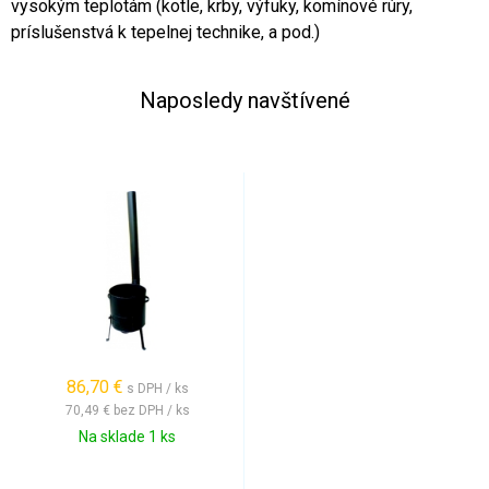
vysokým teplotám (kotle, krby, výfuky, komínové rúry,
príslušenstvá k tepelnej technike, a pod.)
Naposledy navštívené
86,70 €
s DPH / ks
70,49 €
bez DPH / ks
Na sklade 1 ks