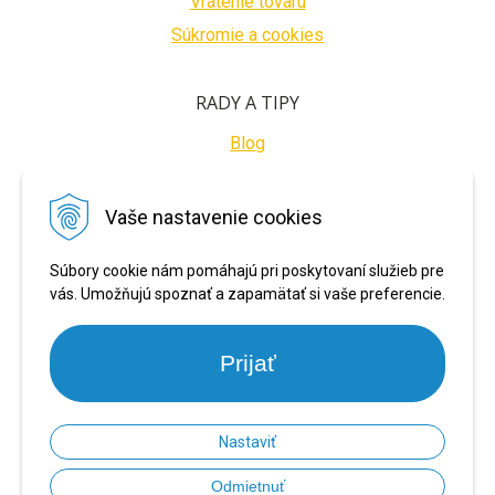
Vrátenie tovaru
Súkromie a cookies
RADY A TIPY
Blog
BEZPEČNÉ PLATBY
Vaše nastavenie cookies
Súbory cookie nám pomáhajú pri poskytovaní služieb pre
vás. Umožňujú spoznať a zapamätať si vaše preferencie.
Prijať
Nastaviť
© 2026 PRONARADIE.SK •
NextShop
&
e-shop Pohoda Connector
by
NextCom
Odmietnuť