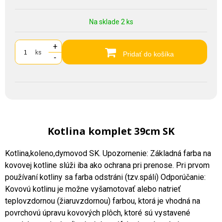
Na sklade 2 ks
+
ks
Pridať do košíka
-
Kotlina komplet 39cm SK
Kotlina,koleno,dymovod SK. Upozornenie: Základná farba na
kovovej kotline slúži iba ako ochrana pri prenose. Pri prvom
používaní kotliny sa farba odstráni (tzv.spáli) Odporúčanie:
Kovovú kotlinu je možne vyšamotovať alebo natrieť
teplovzdornou (žiaruvzdornou) farbou, ktorá je vhodná na
povrchovú úpravu kovových plôch, ktoré sú vystavené