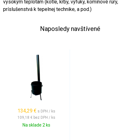
vysokým teplotám (kotle, krby, výfuky, komínové rúry,
príslušenstvá k tepelnej technike, a pod.)
Naposledy navštívené
134,29 €
s DPH / ks
109,18 €
bez DPH / ks
Na sklade 2 ks