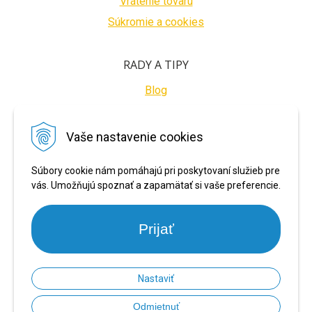
Vrátenie tovaru
Súkromie a cookies
RADY A TIPY
Blog
BEZPEČNÉ PLATBY
Vaše nastavenie cookies
Súbory cookie nám pomáhajú pri poskytovaní služieb pre
vás. Umožňujú spoznať a zapamätať si vaše preferencie.
Prijať
Nastaviť
© 2026 PRONARADIE.SK •
NextShop
&
e-shop Pohoda Connector
by
NextCom
Odmietnuť