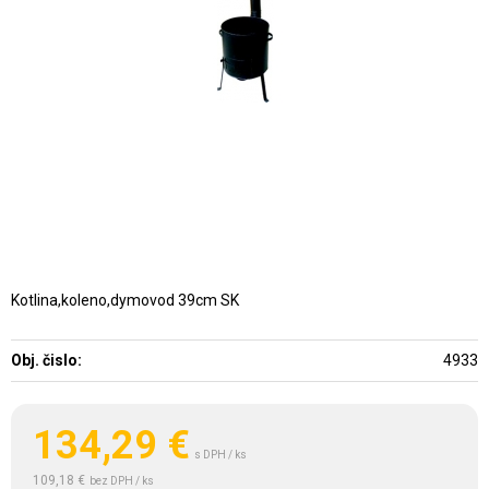
Kotlina,koleno,dymovod 39cm SK
Obj. čislo:
4933
134,29
€
s DPH / ks
109,18 €
bez DPH / ks