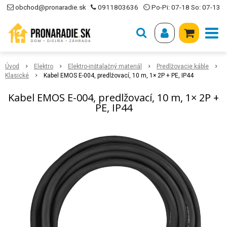
obchod@pronaradie.sk
0911803636
⏲ Po-Pi: 07-18 So: 07-13
Úvod
Elektro
Elektro-inštalačný materiál
Predlžovacie káble
Klasické
Kabel EMOS E-004, predlžovací, 10 m, 1× 2P + PE, IP44
Kabel EMOS E-004, predlžovací, 10 m, 1× 2P +
PE, IP44