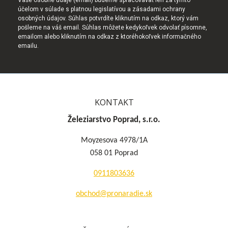
účelom v súlade s platnou legislatívou a zásadami ochrany
osobných údajov. Súhlas potvrdíte kliknutím na odkaz, ktorý vám
pošleme na váš email. Súhlas môžete kedykoľvek odvolať písomne,
emailom alebo kliknutím na odkaz z ktoréhokoľvek informačného
emailu.
KONTAKT
Železiarstvo Poprad, s.r.o.
Moyzesova 4978/1A
058 01 Poprad
0911803636
obchod@pronaradie.sk