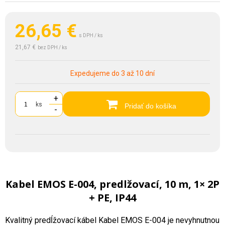
26,65
€
s DPH / ks
21,67 €
bez DPH / ks
Expedujeme do 3 až 10 dní
+
ks
Pridať do košíka
-
Kabel EMOS E-004, predlžovací, 10 m, 1× 2P
+ PE, IP44
Kvalitný predĺžovací kábel Kabel EMOS E-004 je nevyhnutnou