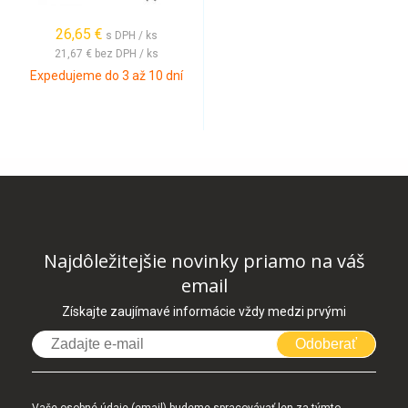
26,65 €
s DPH / ks
21,67 €
bez DPH / ks
Expedujeme do 3 až 10 dní
Najdôležitejšie novinky priamo na váš
email
Získajte zaujímavé informácie vždy medzi prvými
Odoberať
Vaše osobné údaje (email) budeme spracovávať len za týmto