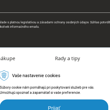
ade s platnou legislatívou a zásadami ochrany osobných údajov. Súhlas potvrdí
okoľvek informačného emailu.
nákupe
Rady a tipy
dmienky
Blog
Vaše nastavenie cookies
tba
oriadok
Súbory cookie nám pomáhajú pri poskytovaní služieb pre vás.
Umožňujú spoznať a zapamätať si vaše preferencie.
ru
ookies
Prijať