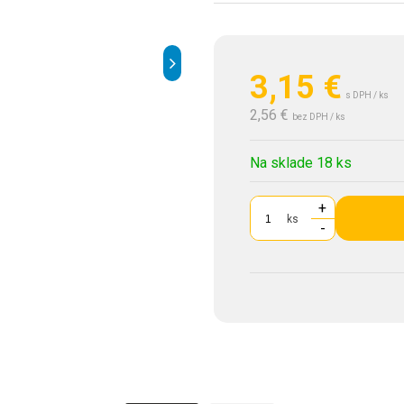
3,15
€
s DPH / ks
2,56 €
bez DPH / ks
Na sklade 18 ks
+
ks
-