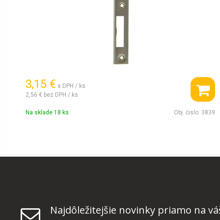
3,15 €
s DPH / ks
2,56 €
bez DPH / ks
Na sklade 18 ks
Obj. čislo:
3839
Najdôležitejšie novinky priamo na vá