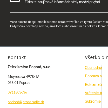
Získajte zaujímavé informácie vždy medzi prvými
Vaše osobné údaje (email) budeme spracovávať len za týmto účelom v súl
kedykoľvek odvolať písomne, emailom alebo kliknutím na odkaz z ktoréh
Kontakt
Všetko o 
Železiarstvo Poprad, s.r.o.
Obchodné po
Doprava a pla
Moyzesova 4978/1A
058 01 Poprad
Reklamačný p
0911803636
Vrátenie tova
Súkromie a c
obchod@pronaradie.sk