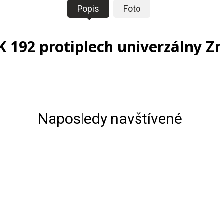
Popis
Foto
K 192 protiplech univerzálny Z
Naposledy navštívené