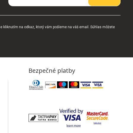
te kliknutím na odkaz, ktorý vám pošleme na váš email. Súhlas môžete
Bezpečné platby