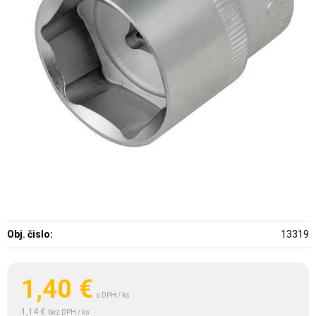
Obj. čislo:
13319
1,40
€
s DPH / ks
1,14 €
bez DPH / ks