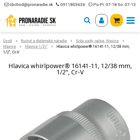
obchod@pronaradie.sk
0911803636
⏲ Po-Pi: 07-18 So: 07-13
Úvod
Ručné a dielenské náradie
Gola sady, račne, hlavice
Hlavice
Hlavice 1/2\"
Hlavica whirlpower® 16141-11, 12/38 mm,
1/2", Cr-V
Hlavica whirlpower® 16141-11, 12/38 mm,
1/2", Cr-V