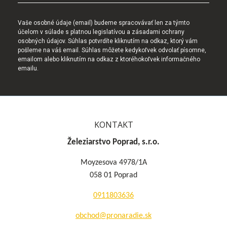
Vaše osobné údaje (email) budeme spracovávať len za týmto
účelom v súlade s platnou legislatívou a zásadami ochrany
osobných údajov. Súhlas potvrdíte kliknutím na odkaz, ktorý vám
pošleme na váš email. Súhlas môžete kedykoľvek odvolať písomne,
emailom alebo kliknutím na odkaz z ktoréhokoľvek informačného
emailu.
KONTAKT
Železiarstvo Poprad, s.r.o.
Moyzesova 4978/1A
058 01 Poprad
0911803636
obchod@pronaradie.sk