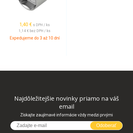
1,40 €
s DPH / ks
1,14 €
bez DPH / ks
Expedujeme do 3 až 10 dní
Najdôležitejšie novinky priamo na váš
email
Získajte zaujímavé informácie vždy medzi prvými
Odoberať