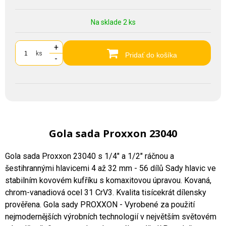
Na sklade 2 ks
+
ks
Pridať do košíka
-
Gola sada Proxxon 23040
Gola sada Proxxon 23040 s 1/4" a 1/2" ráčnou a
šestihrannými hlavicemi 4 až 32 mm - 56 dílů Sady hlavic ve
stabilním kovovém kufříku s komaxitovou úpravou. Kovaná,
chrom-vanadiová ocel 31 CrV3. Kvalita tisícekrát dílensky
prověřena. Gola sady PROXXON - Vyrobené za použití
nejmodernějších výrobních technologií v největším světovém