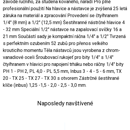
závodě ručního, za studena kovaného, nářadí Pro plně
profesionální použití Na hlavice a nástavce je zvýšená 25 letá
záruka na materiál a zpracování Provedení se čtyřhranem
1/4" (8 mm) a 1/2" (12,5 mm) Šestihranné nástrčné hlavice 4
- 32 mm Speciální 1/2" nástavce na zapalovací svíčky 16 a
21 mm Součástí sady je kompaktní ráčna 1/4" a 1/2" Tvrzená
s perfektním ozubením 52 zubů pro přenos velkého
krouticího momentu Těla nástavců jsou vyrobena z chrom-
vanadiové oceli Šroubovací rukojeť pro bity 1/4" s 1/4"
čtyřhranem v hlavici pro napojení trháku nebo ráčny 1/4" bity
PH 1 - PH 2, PL 4,0 - PL 5,5 mm, Inbus 3 - 4 - 5 - 6 mm, TX
20 - TX 25 - TX 27 - TX 30 s otvorem Zástrčné šestihrané
klíče (inbus) 1,25 -1,5 - 2,0 - 2,5 - 3,0 mm.
Naposledy navštívené