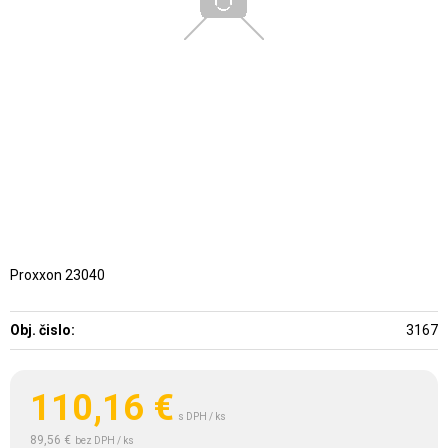
Proxxon 23040
Obj. čislo:
3167
110,16
€
s DPH / ks
89,56 €
bez DPH / ks