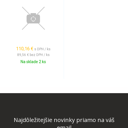
110,16 €
s DPH / ks
89,56 €
bez DPH / ks
Na sklade 2 ks
Najdôležitejšie novinky priamo na váš
email