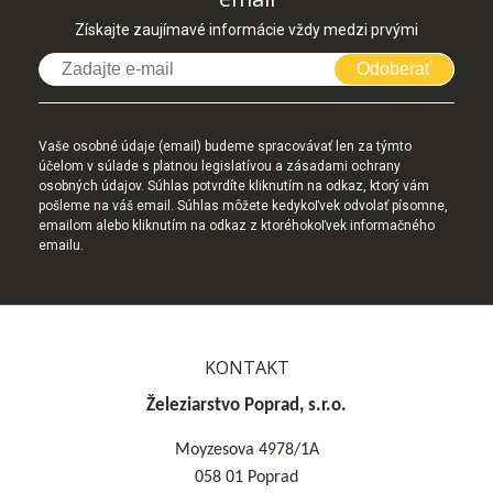
Získajte zaujímavé informácie vždy medzi prvými
Odoberať
Vaše osobné údaje (email) budeme spracovávať len za týmto
účelom v súlade s platnou legislatívou a zásadami ochrany
osobných údajov. Súhlas potvrdíte kliknutím na odkaz, ktorý vám
pošleme na váš email. Súhlas môžete kedykoľvek odvolať písomne,
emailom alebo kliknutím na odkaz z ktoréhokoľvek informačného
emailu.
KONTAKT
Železiarstvo Poprad, s.r.o.
Moyzesova 4978/1A
058 01 Poprad