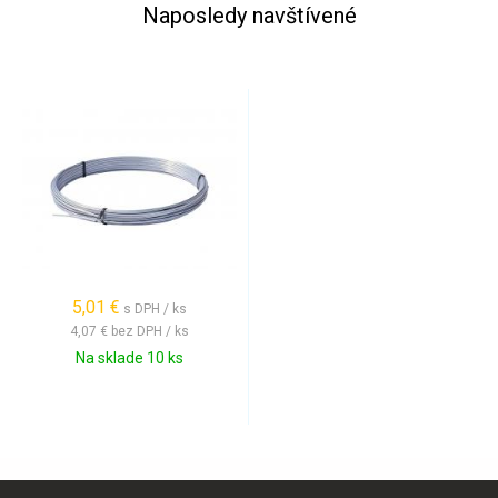
Naposledy navštívené
5,01 €
s DPH / ks
4,07 €
bez DPH / ks
Na sklade 10 ks