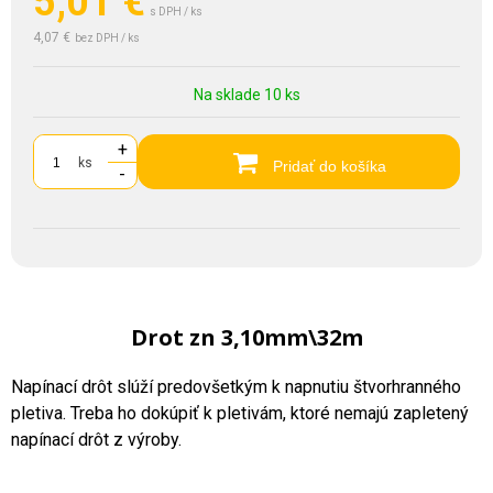
5,01
€
s DPH / ks
4,07 €
bez DPH / ks
Na sklade 10 ks
+
ks
Pridať do košíka
-
Drot zn 3,10mm\32m
Napínací drôt slúží predovšetkým k napnutiu štvorhranného
pletiva. Treba ho dokúpiť k pletivám, ktoré nemajú zapletený
napínací drôt z výroby.