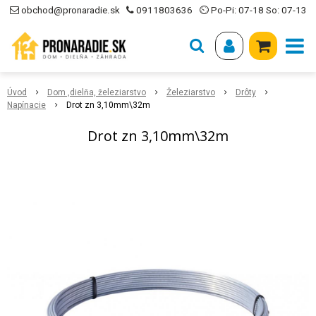
obchod@pronaradie.sk
0911803636
⏲ Po-Pi: 07-18 So: 07-13
Úvod
Dom ,dielňa, železiarstvo
Železiarstvo
Drôty
Napínacie
Drot zn 3,10mm\32m
Drot zn 3,10mm\32m