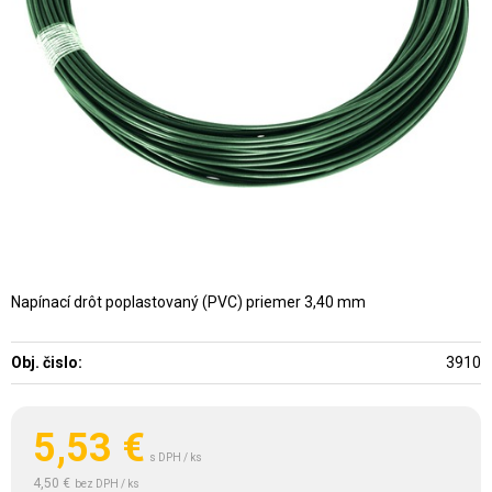
Napínací drôt poplastovaný (PVC) priemer 3,40 mm
Obj. čislo:
3910
5,53
€
s DPH / ks
4,50 €
bez DPH / ks