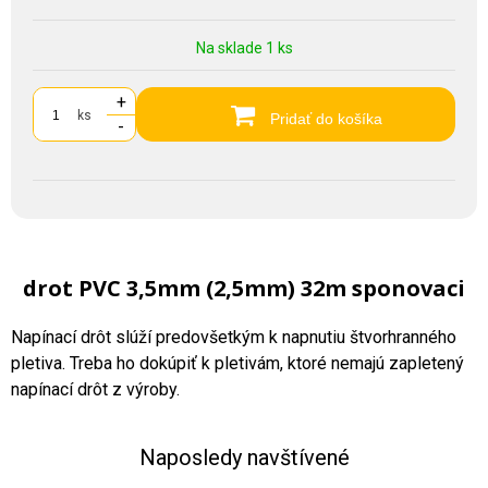
Na sklade 1 ks
+
ks
Pridať do košíka
-
drot PVC 3,5mm (2,5mm) 32m sponovaci
Napínací drôt slúží predovšetkým k napnutiu štvorhranného
pletiva. Treba ho dokúpiť k pletivám, ktoré nemajú zapletený
napínací drôt z výroby.
Naposledy navštívené