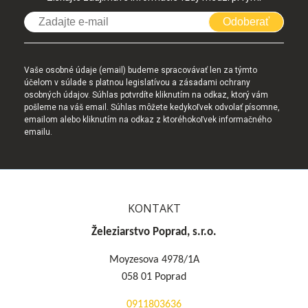
Odoberať
Vaše osobné údaje (email) budeme spracovávať len za týmto
účelom v súlade s platnou legislatívou a zásadami ochrany
osobných údajov. Súhlas potvrdíte kliknutím na odkaz, ktorý vám
pošleme na váš email. Súhlas môžete kedykoľvek odvolať písomne,
emailom alebo kliknutím na odkaz z ktoréhokoľvek informačného
emailu.
KONTAKT
Železiarstvo Poprad, s.r.o.
Moyzesova 4978/1A
058 01 Poprad
0911803636