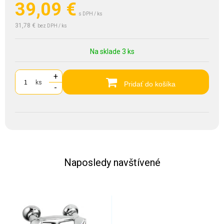
39,09
€
s DPH / ks
31,78 €
bez DPH / ks
Na sklade 3 ks
+
ks
Pridať do košíka
-
Naposledy navštívené