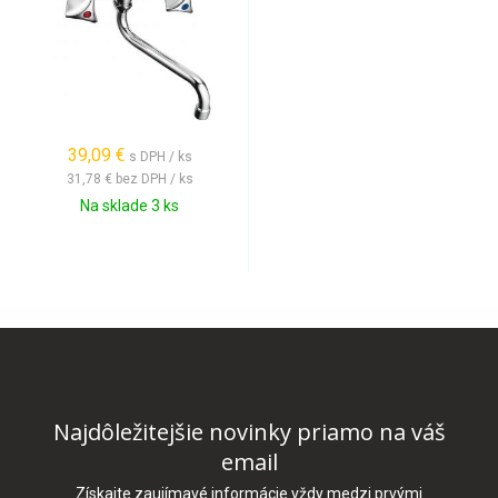
39,09 €
s DPH / ks
31,78 €
bez DPH / ks
Na sklade 3 ks
Najdôležitejšie novinky priamo na váš
email
Získajte zaujímavé informácie vždy medzi prvými