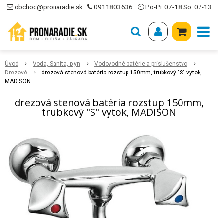
obchod@pronaradie.sk
0911803636
⏲ Po-Pi: 07-18 So: 07-13
Úvod
Voda, Sanita, plyn
Vodovodné batérie a príslušenstvo
Drezové
drezová stenová batéria rozstup 150mm, trubkový "S" vytok,
MADISON
drezová stenová batéria rozstup 150mm,
trubkový "S" vytok, MADISON