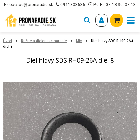
obchod@pronaradie.sk
0911803636
⏲ Po-Pi: 07-18 So: 07-13
Úvod
Ručné a dielenské náradie
Mix
Diel hlavy SDS RH09-26A
diel 8
Diel hlavy SDS RH09-26A diel 8