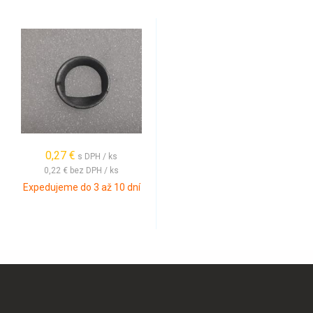
0,27 €
s DPH / ks
0,22 €
bez DPH / ks
Expedujeme do 3 až 10 dní