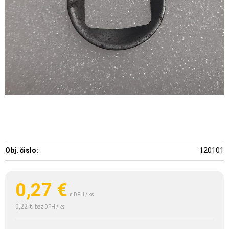
Obj. čislo:
120101
0,27
€
s DPH / ks
0,22 €
bez DPH / ks