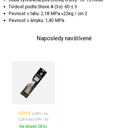
Tvrdosť podľa Shore A (3s): 60 ± 3
Pevnosť v ťahu: 2,18 MPa »22kg / cm 2
Pevnosť v šmyku: 1,40 MPa
Naposledy navštívené
4,04 €
s DPH / ks
3,28 €
bez DPH / ks
Na sklade 28 ks