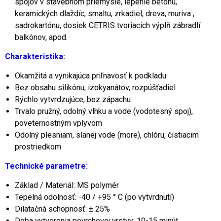
spojov v stavebnom priemysle, lepenie betónu,
keramických dlaždíc, smaltu, zrkadiel, dreva, muriva ,
sadrokartónu, dosiek CETRIS tvoriacich výplň zábradlí
balkónov, apod.
Charakteristika:
Okamžitá a vynikajúca priľnavosť k podkladu
Bez obsahu silikónu, izokyanátov, rozpúšťadiel
Rýchlo vytvrdzujúce, bez zápachu
Trvalo pružný, odolný vlhku a vode (vodotesný spoj),
poveternostným vplyvom
Odolný plesniam, slanej vode (more), chlóru, čistiacim
prostriedkom
Technické parametre:
Základ / Materiál: MS polymér
Tepelná odolnosť: -40 / +95 ° C (po vytvrdnutí)
Dilatačná schopnosť: ± 25%
Doba vytvorenia povrchovej vrstvy: 10-15 minút