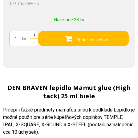
3,28 €
bez DPH / ks
Na sklade 28 ks
+
ks
Pridať do košíka
-
DEN BRAVEN lepidlo Mamut glue (High
tack) 25 ml biele
Prilepí i ťažké predmety mamuťou silou k podkladu Lepidlo je
možné použiť pre série kúpeľňových doplnkov TEMPLE,
IPAL, X-SQUARE, X-ROUND a X-STEEL (postačí na nalepenie
cca 10 úchytiek).