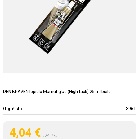
DEN BRAVEN lepidlo Mamut glue (High tack) 25 ml biele
Obj. čislo:
3961
4,04
€
s DPH / ks