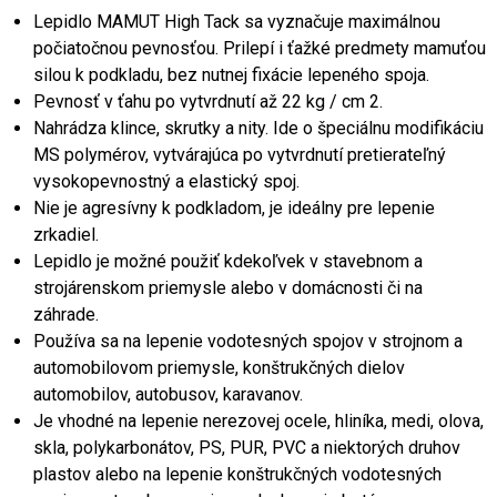
Lepidlo MAMUT High Tack sa vyznačuje maximálnou
počiatočnou pevnosťou. Prilepí i ťažké predmety mamuťou
silou k podkladu, bez nutnej fixácie lepeného spoja.
Pevnosť v ťahu po vytvrdnutí až 22 kg / cm 2.
Nahrádza klince, skrutky a nity. Ide o špeciálnu modifikáciu
MS polymérov, vytvárajúca po vytvrdnutí pretierateľný
vysokopevnostný a elastický spoj.
Nie je agresívny k podkladom, je ideálny pre lepenie
zrkadiel.
Lepidlo je možné použiť kdekoľvek v stavebnom a
strojárenskom priemysle alebo v domácnosti či na
záhrade.
Používa sa na lepenie vodotesných spojov v strojnom a
automobilovom priemysle, konštrukčných dielov
automobilov, autobusov, karavanov.
Je vhodné na lepenie nerezovej ocele, hliníka, medi, olova,
skla, polykarbonátov, PS, PUR, PVC a niektorých druhov
plastov alebo na lepenie konštrukčných vodotesných