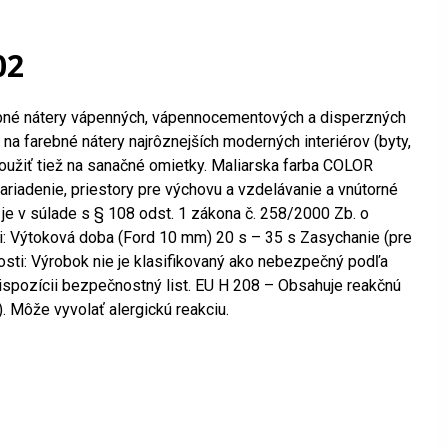
02
arebné nátery vápenných, vápennocementových a disperzných
 na farebné nátery najrôznejších moderných interiérov (byty,
použiť tiež na sanačné omietky. Maliarska farba COLOR
riadenie, priestory pre výchovu a vzdelávanie a vnútorné
je v súlade s § 108 odst. 1 zákona č. 258/2000 Zb. o
ti: Výtoková doba (Ford 10 mm) 20 s – 35 s Zasychanie (pre
sti: Výrobok nie je klasifikovaný ako nebezpečný podľa
ispozícii bezpečnostný list. EU H 208 – Obsahuje reakčnú
. Môže vyvolať alergickú reakciu.