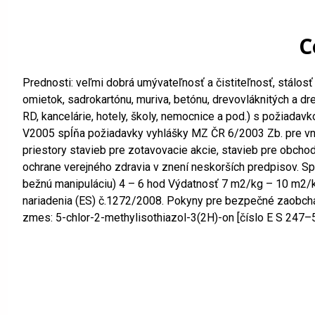
C
Prednosti: veľmi dobrá umývateľnosť a čistiteľnosť, stálo
omietok, sadrokartónu, muriva, betónu, drevovláknitých a dre
RD, kancelárie, hotely, školy, nemocnice a pod.) s požiada
V2005 spĺňa požiadavky vyhlášky MZ ČR 6/2003 Zb. pre vnúto
priestory stavieb pre zotavovacie akcie, stavieb pre obcho
ochrane verejného zdravia v znení neskorších predpisov. Sp
bežnú manipuláciu) 4 – 6 hod Výdatnosť 7 m2/kg – 10 m2/kg
nariadenia (ES) č.1272/2008. Pokyny pre bezpečné zaobchád
zmes: 5-chlor-2-methylisothiazol-3(2H)-on [číslo E S 247–5