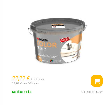
22,22 €
s DPH / ks
18,07 €
bez DPH / ks
Na sklade 1 ks
Obj. čislo:
15009