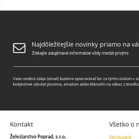
Najdôležitejšie novinky priamo na vá
Získajte zaujímavé informácie vždy medzi prvými
Vaše osobné údaje (email) budeme spracovávať len za týmto účelom v súl
kedykoľvek odvolať písomne, emailom alebo kliknutím na odkaz z ktoréh
Kontakt
Všetko o 
Železiarstvo Poprad, s.r.o.
Obchodné po