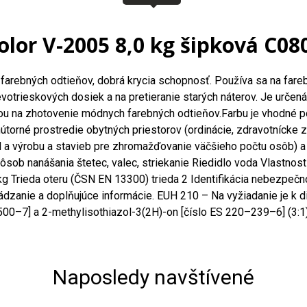
olor V-2005 8,0 kg šipková C08
sť farebných odtieňov, dobrá krycia schopnosť. Používa sa na f
votrieskových dosiek a na pretieranie starých náterov. Je určená
vkou na zhotovenie módnych farebných odtieňov.Farbu je vhodné 
rné prostredie obytných priestorov (ordinácie, zdravotnícke za
d a výrobu a stavieb pre zhromažďovanie väčšieho počtu osôb) a 
ôsob nanášania štetec, valec, striekanie Riedidlo voda Vlastnos
 Trieda oteru (ČSN EN 13300) trieda 2 Identifikácia nebezpečno
zanie a doplňujúce informácie. EUH 210 – Na vyžiadanie je k d
00–7] a 2-methylisothiazol-3(2H)-on [číslo ES 220–239–6] (3:1)
Naposledy navštívené