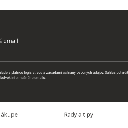
š email
ade s platnou legislatívou a zásadami ochrany osobných údajov. Súhlas potvrdí
okoľvek informačného emailu.
nákupe
Rady a tipy
dmienky
Blog