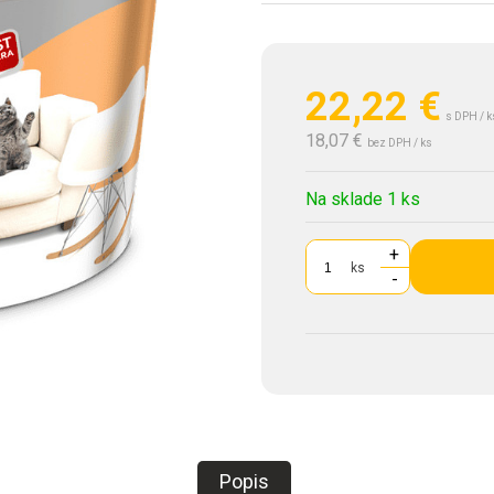
22,22
€
s DPH / k
18,07 €
bez DPH / ks
Na sklade 1 ks
+
ks
-
Popis