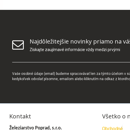
Najdôležitejšie novinky priamo na vá
Získajte zaujímavé informácie vždy medzi prvými
Vaše osobné údaje (email) budeme spracovávať len za týmto účelom v súl
kedykoľvek odvolať písomne, emailom alebo kliknutím na odkaz z ktoréh
Kontakt
Všetko o 
Železiarstvo Poprad, s.r.o.
Obchodné po