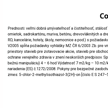
Co
Prednosti: veľmi dobrá umývateľnosť a čistiteľnosť, stálo
omietok, sadrokartónu, muriva, betónu, drevovláknitých a dre
RD, kancelárie, hotely, školy, nemocnice a pod.) s požiada
V2005 spĺňa požiadavky vyhlášky MZ ČR 6/2003 Zb. pre vnúto
priestory stavieb pre zotavovacie akcie, stavieb pre obcho
ochrane verejného zdravia v znení neskorších predpisov. Sp
bežnú manipuláciu) 4 – 6 hod Výdatnosť 7 m2/kg – 10 m2/kg
nariadenia (ES) č.1272/2008. Pokyny pre bezpečné zaobchád
zmes: 5-chlor-2-methylisothiazol-3(2H)-on [číslo E S 247–5