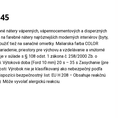
645
arebné nátery vápenných, vápennocementových a disperzných
 na farebné nátery najrôznejších moderných interiérov (byty,
použiť tiež na sanačné omietky. Maliarska farba COLOR
riadenie, priestory pre výchovu a vzdelávanie a vnútorné
je v súlade s § 108 odst. 1 zákona č. 258/2000 Zb. o
ti: Výtoková doba (Ford 10 mm) 20 s – 35 s Zasychanie (pre
sti: Výrobok nie je klasifikovaný ako nebezpečný podľa
ispozícii bezpečnostný list. EU H 208 – Obsahuje reakčnú
. Môže vyvolať alergickú reakciu.