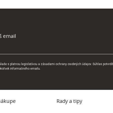
š email
ade s platnou legislatívou a zásadami ochrany osobných údajov. Súhlas potvrdí
okoľvek informačného emailu.
nákupe
Rady a tipy
dmienky
Blog