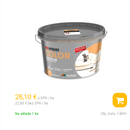
28,10 €
s DPH / ks
22,85 €
bez DPH / ks
Na sklade 1 ks
Obj. čislo:
14991