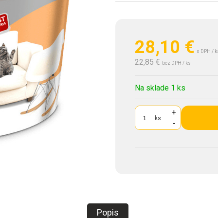
28,10
€
s DPH / k
22,85 €
bez DPH / ks
Na sklade 1 ks
+
ks
-
Popis