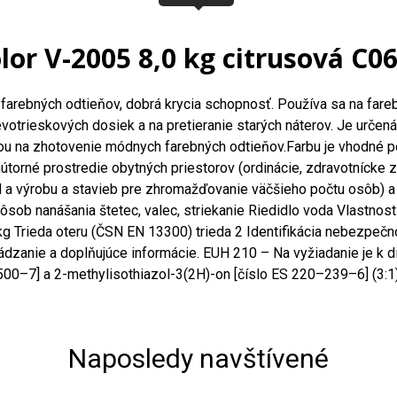
lor V-2005 8,0 kg citrusová C0
sť farebných odtieňov, dobrá krycia schopnosť. Používa sa na f
votrieskových dosiek a na pretieranie starých náterov. Je určená
vkou na zhotovenie módnych farebných odtieňov.Farbu je vhodné 
rné prostredie obytných priestorov (ordinácie, zdravotnícke za
d a výrobu a stavieb pre zhromažďovanie väčšieho počtu osôb) a 
ôsob nanášania štetec, valec, striekanie Riedidlo voda Vlastnos
 Trieda oteru (ČSN EN 13300) trieda 2 Identifikácia nebezpečno
zanie a doplňujúce informácie. EUH 210 – Na vyžiadanie je k d
00–7] a 2-methylisothiazol-3(2H)-on [číslo ES 220–239–6] (3:1)
Naposledy navštívené